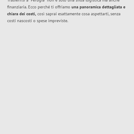
Trasferirsi a
Perugia
non è solo una sfida logistica ma anche
finanziaria. Ecco perché ti offriamo
una panoramica dettagliata e
chiara dei costi,
così saprai esattamente cosa aspettarti, senza
costi nascosti o spese impreviste.