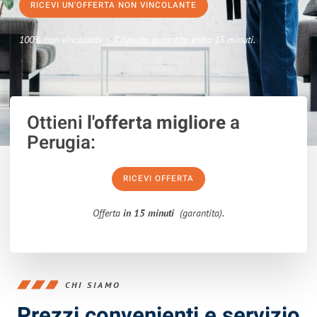
RICEVI UN'OFFERTA NON VINCOLANTE
100% non vincolante – Risposta garantita entro 15 minuti.
Ottieni
l'offerta migliore
a
Perugia:
RICEVI OFFERTA
Offerta
in 15 minuti
(garantita).
CHI SIAMO
Prezzi convenienti e servizio