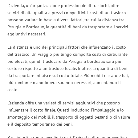
L’azienda, un’organizzazione professionale di traslochi, offre
servizi di alta qualità a prezzi competitivi. I costi di un trasloco
possono variare in base a diversi fattori, tra cui la distanza tra
Perugia e Bordeaux, la quantità di beni da trasportare e i servizi
aggiuntivi necessari.
La distanza è uno dei principali fattori che influenzano il costo
del trasloco. Un viaggio più lungo comporta costi di carburante
più elevati, quindi traslocare da Perugia a Bordeaux sarà più
costoso rispetto a un trasloco locale. Inoltre, la quantità di beni
da trasportare influisce sul costo totale. Più mobili e scatole hai,
più camion e manodopera saranno necessari, aumentando il
costo.
L’azienda offre una varietà di servizi aggiuntivi che possono
influenzare il costo finale. Questi includono l’imballaggio e lo
smontaggio dei mobili, il trasporto di oggetti pesanti o di valore
e il deposito temporaneo dei beni.
Per aiutarti a capire meglio i costi, l’azienda offre un preventivo