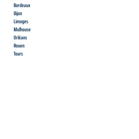
Bordeaux
Dijon
Limoges
Mulhouse
Orléans
Rouen
Tours
Richiedi ora la tua
offerta
al
miglior
prezzo !
Inviateci adesso la vostra richiesta non vincolante e