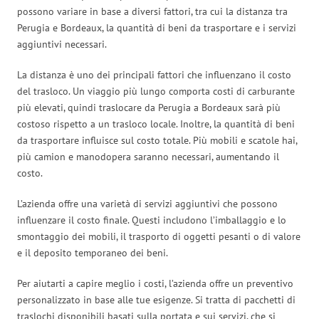
possono variare in base a diversi fattori, tra cui la distanza tra
Perugia e Bordeaux, la quantità di beni da trasportare e i servizi
aggiuntivi necessari.
La distanza è uno dei principali fattori che influenzano il costo
del trasloco. Un viaggio più lungo comporta costi di carburante
più elevati, quindi traslocare da Perugia a Bordeaux sarà più
costoso rispetto a un trasloco locale. Inoltre, la quantità di beni
da trasportare influisce sul costo totale. Più mobili e scatole hai,
più camion e manodopera saranno necessari, aumentando il
costo.
L’azienda offre una varietà di servizi aggiuntivi che possono
influenzare il costo finale. Questi includono l’imballaggio e lo
smontaggio dei mobili, il trasporto di oggetti pesanti o di valore
e il deposito temporaneo dei beni.
Per aiutarti a capire meglio i costi, l’azienda offre un preventivo
personalizzato in base alle tue esigenze. Si tratta di pacchetti di
traslochi disponibili basati sulla portata e sui servizi, che si