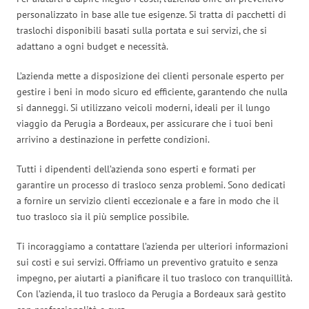
personalizzato in base alle tue esigenze. Si tratta di pacchetti di
traslochi disponibili basati sulla portata e sui servizi, che si
adattano a ogni budget e necessità.
L’azienda mette a disposizione dei clienti personale esperto per
gestire i beni in modo sicuro ed efficiente, garantendo che nulla
si danneggi. Si utilizzano veicoli moderni, ideali per il lungo
viaggio da Perugia a Bordeaux, per assicurare che i tuoi beni
arrivino a destinazione in perfette condizioni.
Tutti i dipendenti dell’azienda sono esperti e formati per
garantire un processo di trasloco senza problemi. Sono dedicati
a fornire un servizio clienti eccezionale e a fare in modo che il
tuo trasloco sia il più semplice possibile.
Ti incoraggiamo a contattare l’azienda per ulteriori informazioni
sui costi e sui servizi. Offriamo un preventivo gratuito e senza
impegno, per aiutarti a pianificare il tuo trasloco con tranquillità.
Con l’azienda, il tuo trasloco da Perugia a Bordeaux sarà gestito