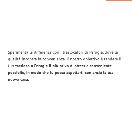
Sperimenta la differenza con i traslocatori di Perugia, dove la
qualità incontra la convenienza. Il nostro obiettivo è rendere il
tuo
trasloco a Perugia il più privo di stress e conveniente
possibile, in modo che tu possa aspettarti con ansia la tua
nuova casa.