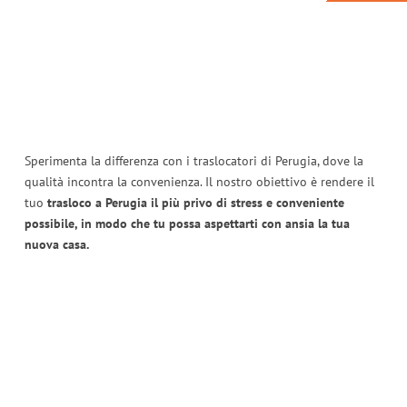
Sperimenta la differenza con i traslocatori di Perugia, dove la
qualità incontra la convenienza. Il nostro obiettivo è rendere il
tuo
trasloco a Perugia il più privo di stress e conveniente
possibile, in modo che tu possa aspettarti con ansia la tua
nuova casa.