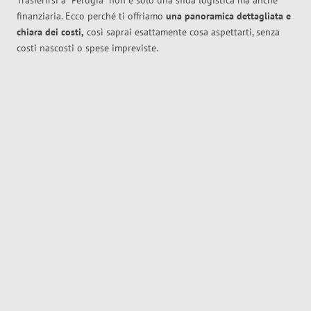
Trasferirsi a
Perugia
non è solo una sfida logistica ma anche
finanziaria. Ecco perché ti offriamo
una panoramica dettagliata e
chiara dei costi,
così saprai esattamente cosa aspettarti, senza
costi nascosti o spese impreviste.