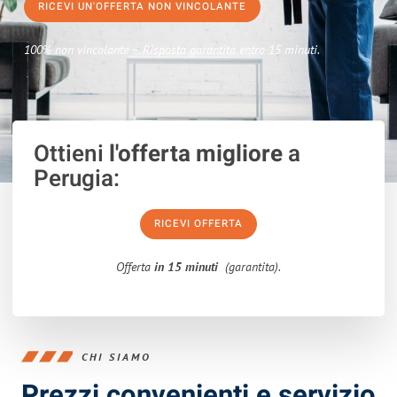
RICEVI UN'OFFERTA NON VINCOLANTE
100% non vincolante – Risposta garantita entro 15 minuti.
Ottieni
l'offerta migliore
a
Perugia:
RICEVI OFFERTA
Offerta
in 15 minuti
(garantita).
CHI SIAMO
Prezzi convenienti e servizio