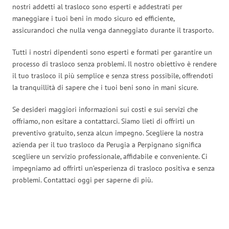
nostri addetti al trasloco sono esperti e addestrati per
maneggiare i tuoi beni in modo sicuro ed efficiente,
assicurandoci che nulla venga danneggiato durante il trasporto.
Tutti i nostri dipendenti sono esperti e formati per garantire un
processo di trasloco senza problemi. Il nostro obiettivo è rendere
il tuo trasloco il più semplice e senza stress possibile, offrendoti
la tranquillità di sapere che i tuoi beni sono in mani sicure.
Se desideri maggiori informazioni sui costi e sui servizi che
offriamo, non esitare a contattarci. Siamo lieti di offrirti un
preventivo gratuito, senza alcun impegno. Scegliere la nostra
azienda per il tuo trasloco da Perugia a Perpignano significa
scegliere un servizio professionale, affidabile e conveniente. Ci
impegniamo ad offrirti un’esperienza di trasloco positiva e senza
problemi. Contattaci oggi per saperne di più.
Traslochi Perugia in numeri: