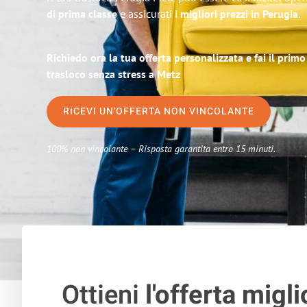
di prima classe
e assicurati i
migliori prezzi in Perugia
.
Richiedo ora la tua offerta personalizzata e fai il prim
trasloco senza stress a Metz
RICEVI UN'OFFERTA NON VINCOLANTE
100% non vincolante – Risposta garantita entro 15 minuti.
Ottieni
l'offerta migli