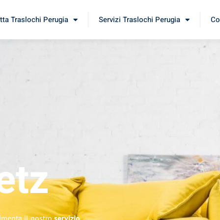
tta Traslochi Perugia
Servizi Traslochi Perugia
Co
etz
rimenta il nostro
servizio