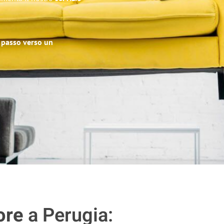
o passo verso un
ore
a Perugia: