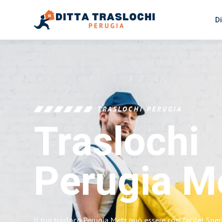
Di
TRASLOCHI PERUGIA
Traslochi
Perugia
M
Il tuo trasloco Perugia Metz può essere così facile! Spe