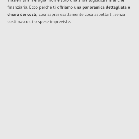
Trasferirsi a
Perugia
non è solo una sfida logistica ma anche
finanziaria. Ecco perché ti offriamo
una panoramica dettagliata e
chiara dei costi,
così saprai esattamente cosa aspettarti, senza
costi nascosti o spese impreviste.