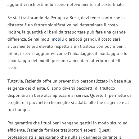
aggiuntivi richiesti influiscono notevolmente sul costo finale.
Se stai traslocando da Perugia a Brest, devi tener conto che la
distanza è un fattore significativo nel determinare il costo.
Inoltre, la quantità di beni da trasportare può fare una grande
differenza. Se hai molti
mobili
o articoli grandi, il costo sarà
sicuramente più elevato rispetto a un trasloco con pochi beni.
Infine, i servizi aggiuntivi come l’imballaggio, il montaggio e lo
smontaggio dei mobili possono aumentare ulteriormente il
costo.
Tuttavia, l’azienda offre un preventivo personalizzato in base alle
esigenze del cliente. Ci sono diversi pacchetti di trasloco
disponibili in base all’ampiezza e ai servizi. Questo ti permette di
scegliere il pacchetto che meglio si adatta alle tue esigenze e al
tuo budget.
Per garantire che i tuoi beni vengano gestiti in modo sicuro ed
efficiente, l’azienda fornisce traslocatori esperti. Questi
professionisti si assicurano che nulla si danneggi durante il