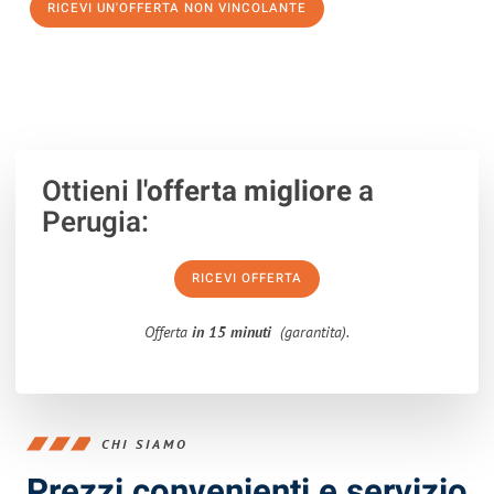
RICEVI UN'OFFERTA NON VINCOLANTE
100% non vincolante – Risposta garantita entro 15 minuti.
Ottieni
l'offerta migliore
a
Perugia:
RICEVI OFFERTA
Offerta
in 15 minuti
(garantita).
CHI SIAMO
Prezzi convenienti e servizio