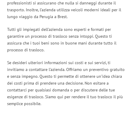
professionisti si assicurano che nulla si danneggi durante il
trasporto. Inoltre, l’azienda utilizza veicoli moderni ideali per il
lungo viaggio da Perugia a Brest.
Tutti gli impiegati dell’azienda sono esperti e formati per
garantire un processo di trasloco senza intoppi. Questo ti
assicura che i tuoi beni sono in buone mani durante tutto il
processo di trasloco.
Se desideri ulteriori informazioni sui costi e sui servizi, ti
invitiamo a contattare l’azienda. Offriamo un preventivo gratuito
e senza impegno. Questo ti permette di ottenere un’idea chiara
dei costi prima di prendere una decisione. Non esitare a
contattarci per qualsiasi domanda o per discutere delle tue
esigenze di trasloco. Siamo qui per rendere il tuo trasloco il più
semplice possibile.
Traslochi Perugia in numeri: