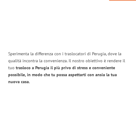
Sperimenta la differenza con i traslocatori di Perugia, dove la
qualità incontra la convenienza. Il nostro obiettivo è rendere il
tuo
trasloco a Perugia il più privo di stress e conveniente
possibile, in modo che tu possa aspettarti con ansia la tua
nuova casa.