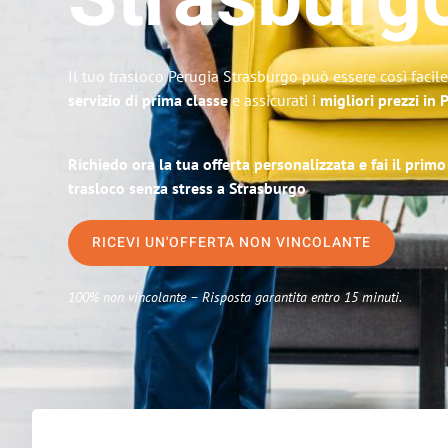
Strasburg
Il tuo trasloco Perugia Strasburgo può essere così facil
servizio di prima classe
e assicurati i
migliori prezzi in 
Richiedo ora la tua offerta personalizzata e fai il prim
trasloco senza stress a Strasburgo
RICEVI UN'OFFERTA NON VINCOLANTE
100% non vincolante – Risposta garantita entro 15 minuti.