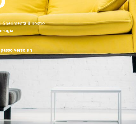
o
e! Sperimenta il nostro
Perugia
.
o passo verso un