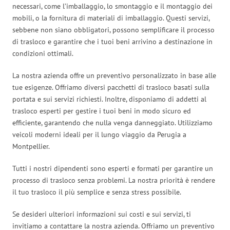
necessari, come l’imballaggio, lo smontaggio e il montaggio dei
mobili, o la fornitura di materiali di imballaggio. Questi servizi,
sebbene non siano obbligatori, possono semplificare il processo
di trasloco e garantire che i tuoi beni arrivino a destinazione in
condizioni ottimali.
La nostra azienda offre un preventivo personalizzato in base alle
tue esigenze. Offriamo diversi pacchetti di trasloco basati sulla
portata e sui servizi richiesti. Inoltre, disponiamo di addetti al
trasloco esperti per gestire i tuoi beni in modo sicuro ed
efficiente, garantendo che nulla venga danneggiato. Utilizziamo
veicoli moderni ideali per il lungo viaggio da Perugia a
Montpellier.
Tutti i nostri dipendenti sono esperti e formati per garantire un
processo di trasloco senza problemi. La nostra priorità è rendere
il tuo trasloco il più semplice e senza stress possibile.
Se desideri ulteriori informazioni sui costi e sui servizi, ti
invitiamo a contattare la nostra azienda. Offriamo un preventivo