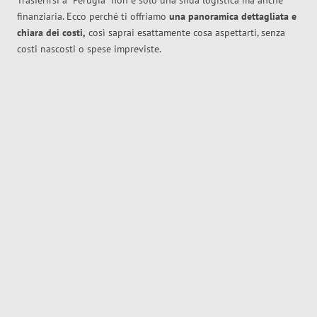
Trasferirsi a
Perugia
non è solo una sfida logistica ma anche
finanziaria. Ecco perché ti offriamo
una panoramica dettagliata e
chiara dei costi,
così saprai esattamente cosa aspettarti, senza
costi nascosti o spese impreviste.