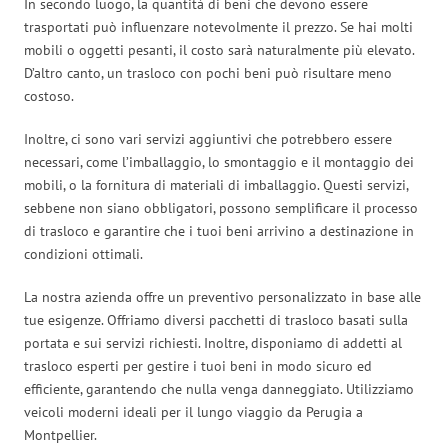
In secondo luogo, la quantità di beni che devono essere
trasportati può influenzare notevolmente il prezzo. Se hai molti
mobili o oggetti pesanti, il costo sarà naturalmente più elevato.
D’altro canto, un trasloco con pochi beni può risultare meno
costoso.
Inoltre, ci sono vari servizi aggiuntivi che potrebbero essere
necessari, come l’imballaggio, lo smontaggio e il montaggio dei
mobili, o la fornitura di materiali di imballaggio. Questi servizi,
sebbene non siano obbligatori, possono semplificare il processo
di trasloco e garantire che i tuoi beni arrivino a destinazione in
condizioni ottimali.
La nostra azienda offre un preventivo personalizzato in base alle
tue esigenze. Offriamo diversi pacchetti di trasloco basati sulla
portata e sui servizi richiesti. Inoltre, disponiamo di addetti al
trasloco esperti per gestire i tuoi beni in modo sicuro ed
efficiente, garantendo che nulla venga danneggiato. Utilizziamo
veicoli moderni ideali per il lungo viaggio da Perugia a
Montpellier.