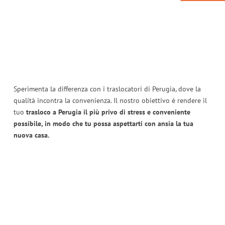
Sperimenta la differenza con i traslocatori di Perugia, dove la
qualità incontra la convenienza. Il nostro obiettivo è rendere il
tuo
trasloco a Perugia il più privo di stress e conveniente
possibile, in modo che tu possa aspettarti con ansia la tua
nuova casa.