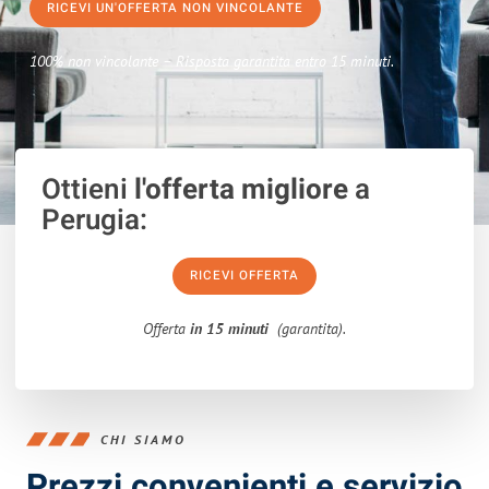
RICEVI UN'OFFERTA NON VINCOLANTE
100% non vincolante – Risposta garantita entro 15 minuti.
Ottieni
l'offerta migliore
a
Perugia:
RICEVI OFFERTA
Offerta
in 15 minuti
(garantita).
CHI SIAMO
Prezzi convenienti e servizio