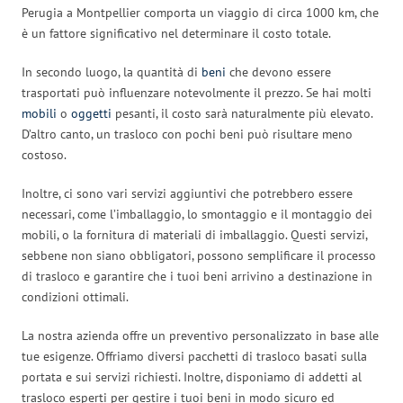
Perugia a Montpellier comporta un viaggio di circa 1000 km, che
è un fattore significativo nel determinare il costo totale.
In secondo luogo, la quantità di
beni
che devono essere
trasportati può influenzare notevolmente il prezzo. Se hai molti
mobili
o
oggetti
pesanti, il costo sarà naturalmente più elevato.
D’altro canto, un trasloco con pochi beni può risultare meno
costoso.
Inoltre, ci sono vari servizi aggiuntivi che potrebbero essere
necessari, come l’imballaggio, lo smontaggio e il montaggio dei
mobili, o la fornitura di materiali di imballaggio. Questi servizi,
sebbene non siano obbligatori, possono semplificare il processo
di trasloco e garantire che i tuoi beni arrivino a destinazione in
condizioni ottimali.
La nostra azienda offre un preventivo personalizzato in base alle
tue esigenze. Offriamo diversi pacchetti di trasloco basati sulla
portata e sui servizi richiesti. Inoltre, disponiamo di addetti al
trasloco esperti per gestire i tuoi beni in modo sicuro ed