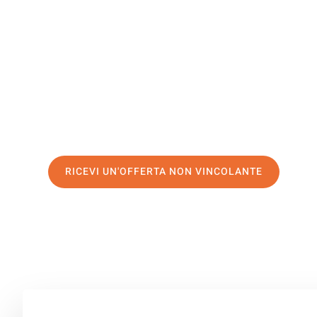
Marsiglia
Il tuo trasloco Perugia Marsiglia può essere così facile!
servizio di prima classe
e assicurati i
migliori prezzi in 
Richiedo ora la tua offerta personalizzata e fai il prim
trasloco senza stress a Marsiglia
RICEVI UN'OFFERTA NON VINCOLANTE
100% non vincolante – Risposta garantita entro 15 minuti.