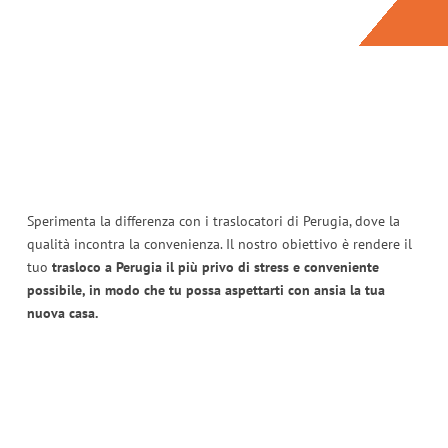
Sperimenta la differenza con i traslocatori di Perugia, dove la
qualità incontra la convenienza. Il nostro obiettivo è rendere il
tuo
trasloco a Perugia il più privo di stress e conveniente
possibile, in modo che tu possa aspettarti con ansia la tua
nuova casa.