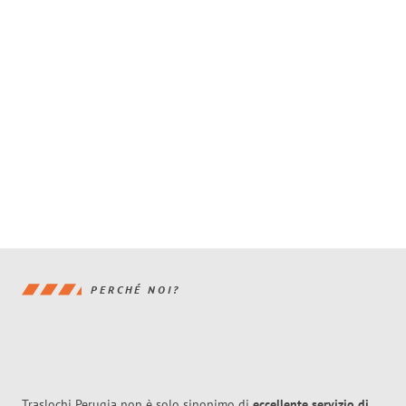
PERCHÉ NOI?
Traslochi Perugia non è solo sinonimo di
eccellente
servizio di