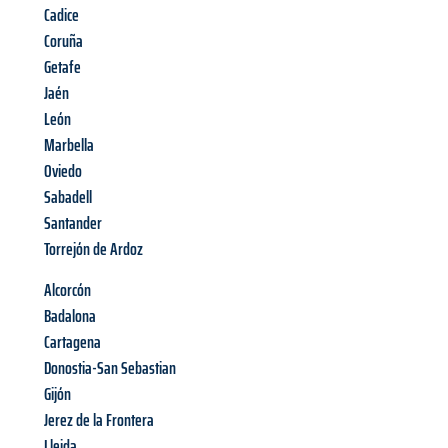
Cadice
Coruña
Getafe
Jaén
León
Marbella
Oviedo
Sabadell
Santander
Torrejón de Ardoz
Alcorcón
Badalona
Cartagena
Donostia-San Sebastian
Gijón
Jerez de la Frontera
Lleida