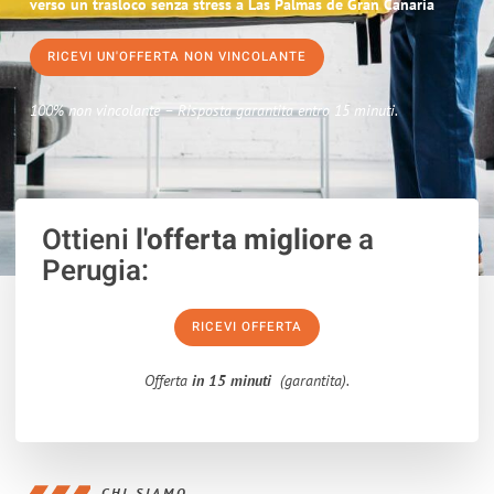
verso un trasloco senza stress a Las Palmas de Gran Canaria
RICEVI UN'OFFERTA NON VINCOLANTE
100% non vincolante – Risposta garantita entro 15 minuti.
Ottieni
l'offerta migliore
a
Perugia:
RICEVI OFFERTA
Offerta
in 15 minuti
(garantita).
CHI SIAMO