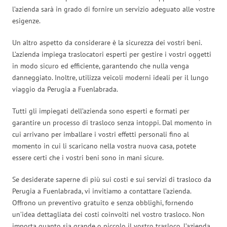
l’azienda sarà in grado di fornire un servizio adeguato alle vostre
esigenze.
Un altro aspetto da considerare è la sicurezza dei vostri beni.
L’azienda impiega traslocatori esperti per gestire i vostri oggetti
in modo sicuro ed efficiente, garantendo che nulla venga
danneggiato. Inoltre, utilizza veicoli moderni ideali per il lungo
viaggio da Perugia a Fuenlabrada.
Tutti gli impiegati dell’azienda sono esperti e formati per
garantire un processo di trasloco senza intoppi. Dal momento in
cui arrivano per imballare i vostri effetti personali fino al
momento in cui li scaricano nella vostra nuova casa, potete
essere certi che i vostri beni sono in mani sicure.
Se desiderate saperne di più sui costi e sui servizi di trasloco da
Perugia a Fuenlabrada, vi invitiamo a contattare l’azienda.
Offrono un preventivo gratuito e senza obblighi, fornendo
un’idea dettagliata dei costi coinvolti nel vostro trasloco. Non
importa quanto sia grande o piccolo il vostro trasloco, l’azienda