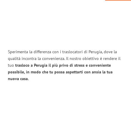
Sperimenta la differenza con i traslocatori di Perugia, dove la
qualità incontra la convenienza. Il nostro obiettivo è rendere il
tuo
trasloco a Perugia il più privo di stress e conveniente
possibile, in modo che tu possa aspettarti con ansia la tua
nuova casa.