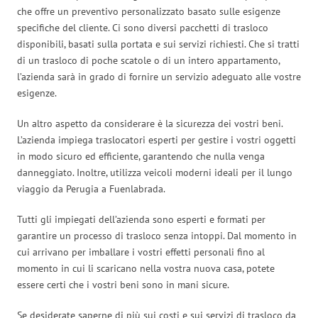
che offre un preventivo personalizzato basato sulle esigenze
specifiche del cliente. Ci sono diversi pacchetti di trasloco
disponibili, basati sulla portata e sui servizi richiesti. Che si tratti
di un trasloco di poche scatole o di un intero appartamento,
l’azienda sarà in grado di fornire un servizio adeguato alle vostre
esigenze.
Un altro aspetto da considerare è la sicurezza dei vostri beni.
L’azienda impiega traslocatori esperti per gestire i vostri oggetti
in modo sicuro ed efficiente, garantendo che nulla venga
danneggiato. Inoltre, utilizza veicoli moderni ideali per il lungo
viaggio da Perugia a Fuenlabrada.
Tutti gli impiegati dell’azienda sono esperti e formati per
garantire un processo di trasloco senza intoppi. Dal momento in
cui arrivano per imballare i vostri effetti personali fino al
momento in cui li scaricano nella vostra nuova casa, potete
essere certi che i vostri beni sono in mani sicure.
Se desiderate saperne di più sui costi e sui servizi di trasloco da