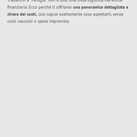
Trasferirsi a
Perugia
non è solo una sfida logistica ma anche
finanziaria. Ecco perché ti offriamo
una panoramica dettagliata e
chiara dei costi,
così saprai esattamente cosa aspettarti, senza
costi nascosti o spese impreviste.