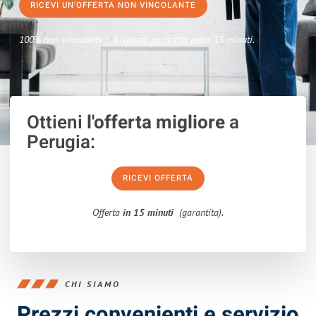
RICEVI UN'OFFERTA NON VINCOLANTE
100% non vincolante – Risposta garantita entro 15 minuti.
Ottieni
l'offerta migliore
a
Perugia:
RICEVI OFFERTA
Offerta
in 15 minuti
(garantita).
CHI SIAMO
Prezzi convenienti e servizio