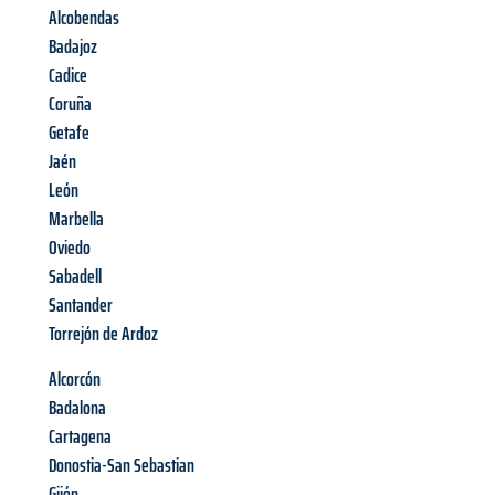
Alcobendas
Badajoz
Cadice
Coruña
Getafe
Jaén
León
Marbella
Oviedo
Sabadell
Santander
Torrejón de Ardoz
Alcorcón
Badalona
Cartagena
Donostia-San Sebastian
Gijón