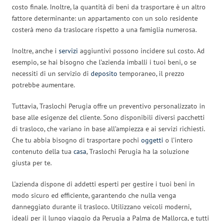
costo finale. Inoltre, la quantità di beni da trasportare è un altro
fattore determinante: un appartamento con un solo residente
costerà meno da traslocare rispetto a una famiglia numerosa.
Inoltre, anche i
servizi
aggiuntivi possono incidere sul costo. Ad
esempio, se hai bisogno che l’azienda imballi i tuoi beni, o se
necessiti di un servizio di
deposito
temporaneo, il prezzo
potrebbe aumentare.
Tuttavia, Traslochi Perugia offre un preventivo personalizzato in
base alle esigenze del cliente. Sono disponibili diversi pacchetti
di trasloco, che variano in base all’ampiezza e ai servizi richiesti.
Che tu abbia bisogno di trasportare pochi
oggetti
o l’intero
contenuto della tua
casa
, Traslochi Perugia ha la soluzione
giusta per te.
L’azienda dispone di addetti esperti per gestire i tuoi beni in
modo sicuro ed efficiente, garantendo che nulla venga
danneggiato durante il trasloco. Utilizzano veicoli moderni,
ideali per il lungo viaggio da Perugia a Palma de Mallorca, e tutti