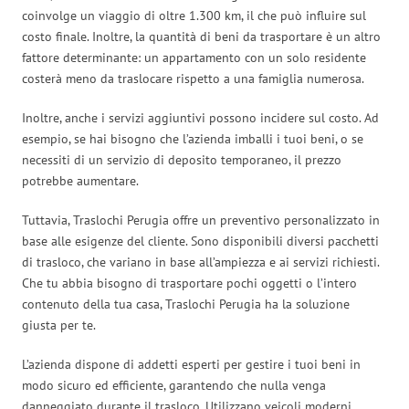
coinvolge un viaggio di oltre 1.300 km, il che può influire sul
costo finale. Inoltre, la quantità di beni da trasportare è un altro
fattore determinante: un appartamento con un solo residente
costerà meno da traslocare rispetto a una famiglia numerosa.
Inoltre, anche i servizi aggiuntivi possono incidere sul costo. Ad
esempio, se hai bisogno che l’azienda imballi i tuoi beni, o se
necessiti di un servizio di deposito temporaneo, il prezzo
potrebbe aumentare.
Tuttavia, Traslochi Perugia offre un preventivo personalizzato in
base alle esigenze del cliente. Sono disponibili diversi pacchetti
di trasloco, che variano in base all’ampiezza e ai servizi richiesti.
Che tu abbia bisogno di trasportare pochi oggetti o l’intero
contenuto della tua casa, Traslochi Perugia ha la soluzione
giusta per te.
L’azienda dispone di addetti esperti per gestire i tuoi beni in
modo sicuro ed efficiente, garantendo che nulla venga
danneggiato durante il trasloco. Utilizzano veicoli moderni,