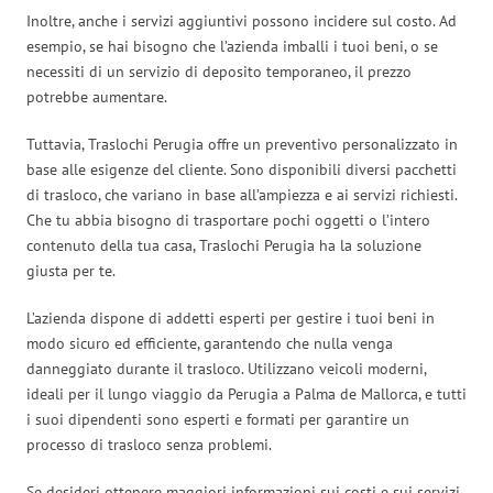
Inoltre, anche i servizi aggiuntivi possono incidere sul costo. Ad
esempio, se hai bisogno che l’azienda imballi i tuoi beni, o se
necessiti di un servizio di deposito temporaneo, il prezzo
potrebbe aumentare.
Tuttavia, Traslochi Perugia offre un preventivo personalizzato in
base alle esigenze del cliente. Sono disponibili diversi pacchetti
di trasloco, che variano in base all’ampiezza e ai servizi richiesti.
Che tu abbia bisogno di trasportare pochi oggetti o l’intero
contenuto della tua casa, Traslochi Perugia ha la soluzione
giusta per te.
L’azienda dispone di addetti esperti per gestire i tuoi beni in
modo sicuro ed efficiente, garantendo che nulla venga
danneggiato durante il trasloco. Utilizzano veicoli moderni,
ideali per il lungo viaggio da Perugia a Palma de Mallorca, e tutti
i suoi dipendenti sono esperti e formati per garantire un
processo di trasloco senza problemi.
Se desideri ottenere maggiori informazioni sui costi e sui servizi