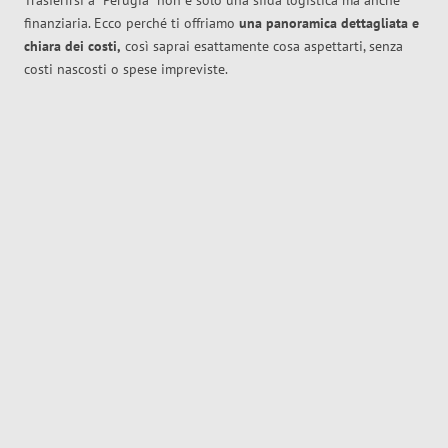
Trasferirsi a
Perugia
non è solo una sfida logistica ma anche
finanziaria. Ecco perché ti offriamo
una panoramica dettagliata e
chiara dei costi,
così saprai esattamente cosa aspettarti, senza
costi nascosti o spese impreviste.