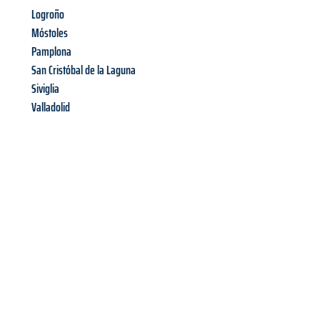
Logroño
Móstoles
Pamplona
San Cristóbal de la Laguna
Siviglia
Valladolid
Richiedi ora la tua
offerta
al
miglior
prezzo !
Inviateci adesso la vostra richiesta non vincolante e
assicuratevi la vostra
offerta di trasloco per le vostre esigenze