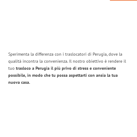
Sperimenta la differenza con i traslocatori di Perugia, dove la
qualità incontra la convenienza. Il nostro obiettivo è rendere il
tuo
trasloco a Perugia il più privo di stress e conveniente
possibile, in modo che tu possa aspettarti con ansia la tua
nuova casa.