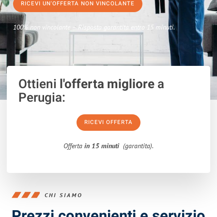
RICEVI UN'OFFERTA NON VINCOLANTE
100% non vincolante – Risposta garantita entro 15 minuti.
Ottieni
l'offerta migliore
a
Perugia:
RICEVI OFFERTA
Offerta
in 15 minuti
(garantita).
CHI SIAMO
Prezzi convenienti e servizio