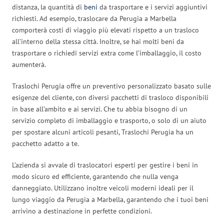
distanza, la quantità di
beni
da trasportare e i servizi aggiuntivi
richiesti. Ad esempio, traslocare da Perugia a Marbella
comporterà costi di viaggio più elevati rispetto a un trasloco
all’interno della stessa città. Inoltre, se hai molti beni da
trasportare o richiedi servizi extra come l’imballaggio, il costo
aumenterà.
Traslochi Perugia offre un preventivo personalizzato basato sulle
esigenze del cliente, con diversi pacchetti di trasloco disponibili
in base all’ambito e ai servizi. Che tu abbia bisogno di un
servizio completo di imballaggio e trasporto, o solo di un aiuto
per spostare alcuni articoli pesanti, Traslochi Perugia ha un
pacchetto adatto a te.
L’azienda si avvale di traslocatori esperti per gestire i beni in
modo sicuro ed efficiente, garantendo che nulla venga
danneggiato. Utilizzano inoltre veicoli moderni ideali per il
lungo viaggio da Perugia a Marbella, garantendo che i tuoi beni
arrivino a destinazione in perfette condizioni.