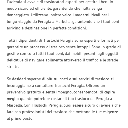
L’azienda si avvale di traslocatori esperti per gestire i beni in
modo sicuro ed efficiente, garantendo che nulla venga
danneggiato. Utilizzano inoltre veicoli moderni ideali per il
lungo viaggio da Perugia a Marbella, garantendo che i tuoi beni
arrivino a destinazione in perfette condizioni.
Tutti i dipendenti di Traslochi Perugia sono esperti e formati per
garantire un processo di trasloco senza intoppi. Sono in grado di
gestire con cura tutti i tuoi beni, dai mobili pesanti agli oggetti
delicati, e di navigare abilmente attraverso il traffico e le strade
strette.
Se desideri saperne di più sui costi e sui servizi di trasloco, ti
incoraggiamo a contattare Traslochi Perugia. Offrono un
preventivo gratuito e senza impegno, consentendoti di capire
meglio quanto potrebbe costare il tuo trasloco da Perugia a
Marbella. Con Traslochi Perugia, puoi essere sicuro di avere a che
fare con professionisti del trasloco che mettono le tue esigenze
al primo posto.