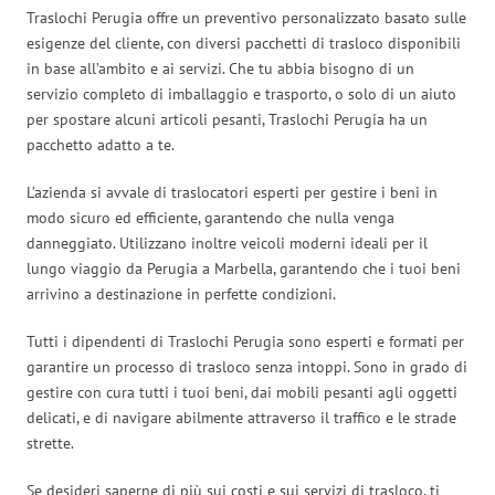
Traslochi Perugia offre un preventivo personalizzato basato sulle
esigenze del cliente, con diversi pacchetti di trasloco disponibili
in base all’ambito e ai servizi. Che tu abbia bisogno di un
servizio completo di imballaggio e trasporto, o solo di un aiuto
per spostare alcuni articoli pesanti, Traslochi Perugia ha un
pacchetto adatto a te.
L’azienda si avvale di traslocatori esperti per gestire i beni in
modo sicuro ed efficiente, garantendo che nulla venga
danneggiato. Utilizzano inoltre veicoli moderni ideali per il
lungo viaggio da Perugia a Marbella, garantendo che i tuoi beni
arrivino a destinazione in perfette condizioni.
Tutti i dipendenti di Traslochi Perugia sono esperti e formati per
garantire un processo di trasloco senza intoppi. Sono in grado di
gestire con cura tutti i tuoi beni, dai mobili pesanti agli oggetti
delicati, e di navigare abilmente attraverso il traffico e le strade
strette.
Se desideri saperne di più sui costi e sui servizi di trasloco, ti