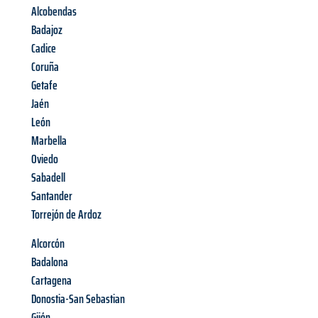
Alcobendas
Badajoz
Cadice
Coruña
Getafe
Jaén
León
Marbella
Oviedo
Sabadell
Santander
Torrejón de Ardoz
Alcorcón
Badalona
Cartagena
Donostia-San Sebastian
Gijón