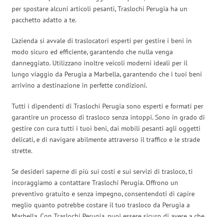
per spostare alcuni articoli pesanti, Traslochi Perugia ha un
pacchetto adatto a te.
L’azienda si avvale di traslocatori esperti per gestire i beni in
modo sicuro ed efficiente, garantendo che nulla venga
danneggiato. Utilizzano inoltre veicoli moderni ideali per il
lungo viaggio da Perugia a Marbella, garantendo che i tuoi beni
arrivino a destinazione in perfette condizioni.
Tutti i dipendenti di Traslochi Perugia sono esperti e formati per
garantire un processo di trasloco senza intoppi. Sono in grado di
gestire con cura tutti i tuoi beni, dai mobili pesanti agli oggetti
delicati, e di navigare abilmente attraverso il traffico e le strade
strette.
Se desideri saperne di più sui costi e sui servizi di trasloco, ti
incoraggiamo a contattare Traslochi Perugia. Offrono un
preventivo gratuito e senza impegno, consentendoti di capire
meglio quanto potrebbe costare il tuo trasloco da Perugia a
Marbella. Con Traslochi Perugia, puoi essere sicuro di avere a che