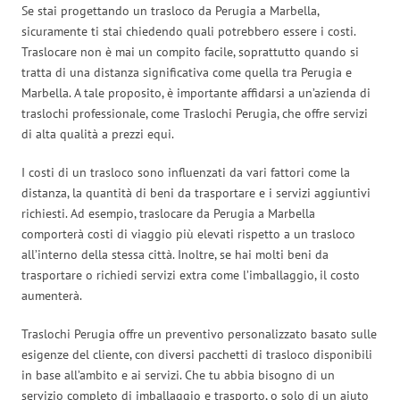
Se stai progettando un trasloco da Perugia a Marbella,
sicuramente ti stai chiedendo quali potrebbero essere i costi.
Traslocare non è mai un compito facile, soprattutto quando si
tratta di una distanza significativa come quella tra Perugia e
Marbella. A tale proposito, è importante affidarsi a un’azienda di
traslochi professionale, come Traslochi Perugia, che offre servizi
di alta qualità a prezzi equi.
I costi di un trasloco sono influenzati da vari fattori come la
distanza, la quantità di beni da trasportare e i servizi aggiuntivi
richiesti. Ad esempio, traslocare da Perugia a Marbella
comporterà costi di viaggio più elevati rispetto a un trasloco
all’interno della stessa città. Inoltre, se hai molti beni da
trasportare o richiedi servizi extra come l’imballaggio, il costo
aumenterà.
Traslochi Perugia offre un preventivo personalizzato basato sulle
esigenze del cliente, con diversi pacchetti di trasloco disponibili
in base all’ambito e ai servizi. Che tu abbia bisogno di un
servizio completo di imballaggio e trasporto, o solo di un aiuto