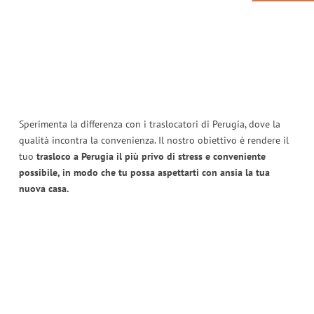
Sperimenta la differenza con i traslocatori di Perugia, dove la
qualità incontra la convenienza. Il nostro obiettivo è rendere il
tuo
trasloco a Perugia il più privo di stress e conveniente
possibile, in modo che tu possa aspettarti con ansia la tua
nuova casa.