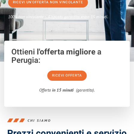
RICEVI UN'OFFERTA NON VINCOLANTE
100% non vincolante – Risposta garantita entro 15 minuti.
Ottieni
l'offerta migliore
a
Perugia:
RICEVI OFFERTA
Offerta
in 15 minuti
(garantita).
CHI SIAMO
Prezzi convenienti e servizio