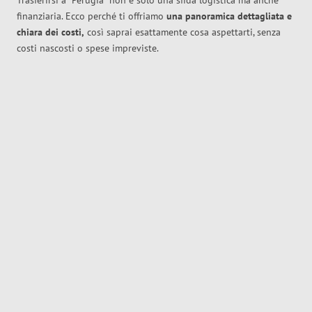
Trasferirsi a
Perugia
non è solo una sfida logistica ma anche
finanziaria. Ecco perché ti offriamo
una panoramica dettagliata e
chiara dei costi,
così saprai esattamente cosa aspettarti, senza
costi nascosti o spese impreviste.