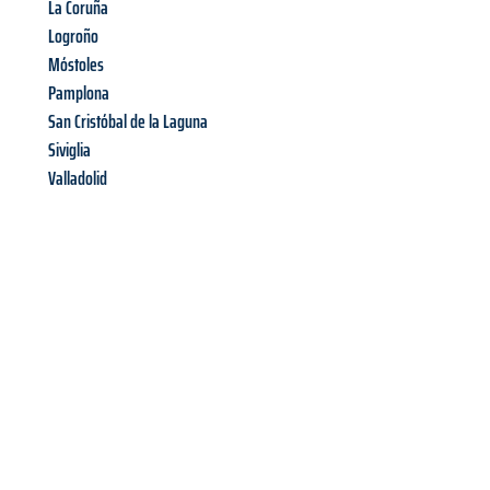
La Coruña
Logroño
Móstoles
Pamplona
San Cristóbal de la Laguna
Siviglia
Valladolid
Richiedi ora la tua
offerta
al
miglior
prezzo !
Inviateci adesso la vostra richiesta non vincolante e
assicuratevi la vostra
offerta di trasloco per le vostre esigenze