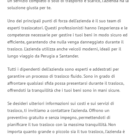
un servizio completo o solo di trasporto e scarico, l’azienda ha la
soluzione giusta per te.
Uno dei principali punti di forza dell’azienda è il suo team di
esperti traslocatori. Questi professionisti hanno l’esperienza e le
competenze necessarie per gestire i tuoi beni in modo sicuro ed
efficiente, garantendo che nulla venga danneggiato durante il
trasloco. L’azienda utilizza anche veicoli moderni, ideali per il
lungo viaggio da Perugia a Santander.
Tutti i dipendenti dell’azienda sono esperti e addestrati per
garantire un processo di trasloco fluido. Sono in grado di
affrontare qualsiasi sfida possa presentarsi durante il trasloco,
offrendoti la tranquillità che i tuoi beni sono in mani sicure.
Se desideri ulteriori informazioni sui costi e sui servizi di
trasloco, ti invitiamo a contattare l’azienda. Offrono un
preventivo gratuito e senza impegno, permettendoti di
pianificare il tuo trasloco con la massima tranquillità. Non
importa quanto grande o piccolo sia il tuo trasloco, l’azienda è