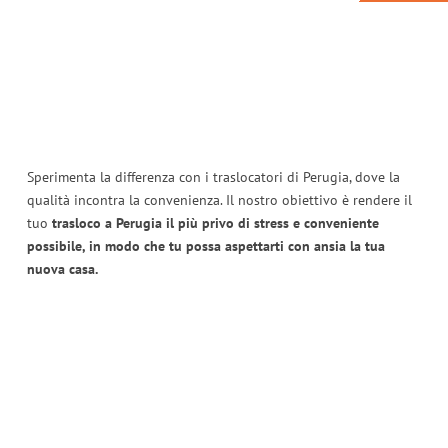
Sperimenta la differenza con i traslocatori di Perugia, dove la
qualità incontra la convenienza. Il nostro obiettivo è rendere il
tuo
trasloco a Perugia il più privo di stress e conveniente
possibile, in modo che tu possa aspettarti con ansia la tua
nuova casa.