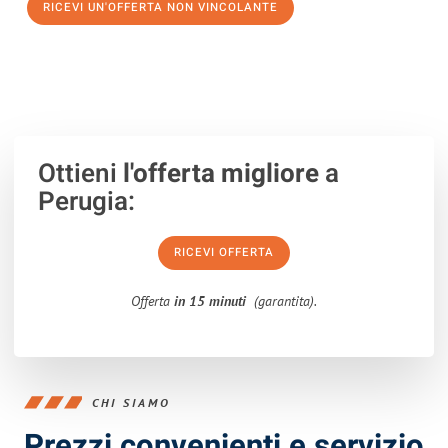
RICEVI UN'OFFERTA NON VINCOLANTE
100% non vincolante – Risposta garantita entro 15 minuti.
Ottieni
l'offerta migliore
a
Perugia:
RICEVI OFFERTA
Offerta
in 15 minuti
(garantita).
CHI SIAMO
Prezzi convenienti e servizio