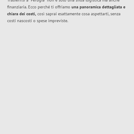
Trasferirsi a
Perugia
non è solo una sfida logistica ma anche
finanziaria. Ecco perché ti offriamo
una panoramica dettagliata e
chiara dei costi,
così saprai esattamente cosa aspettarti, senza
costi nascosti o spese impreviste.