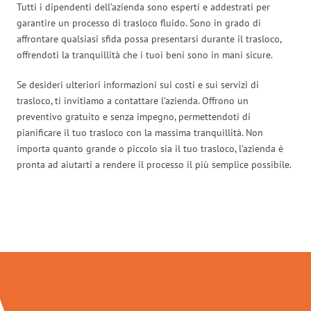
Tutti i dipendenti dell’azienda sono esperti e addestrati per
garantire un processo di trasloco fluido. Sono in grado di
affrontare qualsiasi sfida possa presentarsi durante il trasloco,
offrendoti la tranquillità che i tuoi beni sono in mani sicure.
Se desideri ulteriori informazioni sui costi e sui servizi di
trasloco, ti invitiamo a contattare l’azienda. Offrono un
preventivo gratuito e senza impegno, permettendoti di
pianificare il tuo trasloco con la massima tranquillità. Non
importa quanto grande o piccolo sia il tuo trasloco, l’azienda è
pronta ad aiutarti a rendere il processo il più semplice possibile.
Traslochi Perugia in numeri: