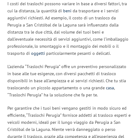
I costi dei traslochi possono variare in base a diversi fattori, tra
cui la distanza, la quantità di
beni
da trasportare e i servizi
aggiuntivi richiesti. Ad esempio, il costo di un trasloco da
Perugia a San Cristóbal de la Laguna sarà influenzato dalla
distanza tra le due città, dal volume dei tuoi beni e
dall’eventuale necessità di servizi aggiuntivi, come l’imballaggio
professionale, lo smontaggio e il montaggio dei mobili o il
trasporto di
oggetti
particolarmente pesanti o delicati.
L’azienda “Traslochi Perugia” offre un preventivo personalizzato
in base alle tue esigenze, con diversi pacchetti di trasloco
disponibili in base all’ampiezza e ai servizi richiesti. Che tu stia
traslocando un piccolo appartamento o una grande
casa
,
“Traslochi Perugia” ha la soluzione che fa per te.
Per garantire che i tuoi beni vengano gestiti in modo sicuro ed
efficiente, “Traslochi Perugia” fornisce addetti al trasloco esperti e
veicoli moderni, ideali per il lungo viaggio da Perugia a San
Cristóbal de la Laguna. Niente verrà danneggiato o perso
durante il trasloco, grazie alla competenza e all’esperienza del