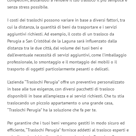
senza stress possibile.
I costi dei traslochi possono variare in base a diversi fattori, tra
cui la distanza, la quantità di beni da trasportare e i servizi
aggiuntivi richiesti. Ad esempio, il costo di un trasloco da
Perugia a San Cristóbal de la Laguna sarà influenzato dalla
distanza tra le due città, dal volume dei tuoi beni e
dall’eventuale necessità di servizi aggiuntivi, come l’imballaggio
professionale, lo smontaggio e il montaggio dei mobili o il
trasporto di oggetti particolarmente pesanti o delicati.
L’azienda “Traslochi Perugia” offre un preventivo personalizzato
in base alle tue esigenze, con diversi pacchetti di trasloco
disponibili in base all’ampiezza e ai servizi richiesti. Che tu stia
traslocando un piccolo appartamento o una grande casa,
“Traslochi Perugia” ha la soluzione che fa per te.
Per garantire che i tuoi beni vengano gestiti in modo sicuro ed
efficiente, “Traslochi Perugia” fornisce addetti al trasloco esperti e