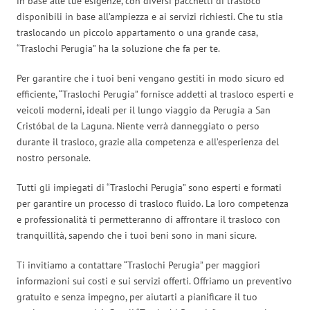
in base alle tue esigenze, con diversi pacchetti di trasloco
disponibili in base all’ampiezza e ai servizi richiesti. Che tu stia
traslocando un piccolo appartamento o una grande casa,
“Traslochi Perugia” ha la soluzione che fa per te.
Per garantire che i tuoi beni vengano gestiti in modo sicuro ed
efficiente, “Traslochi Perugia” fornisce addetti al trasloco esperti e
veicoli moderni, ideali per il lungo viaggio da Perugia a San
Cristóbal de la Laguna. Niente verrà danneggiato o perso
durante il trasloco, grazie alla competenza e all’esperienza del
nostro personale.
Tutti gli impiegati di “Traslochi Perugia” sono esperti e formati
per garantire un processo di trasloco fluido. La loro competenza
e professionalità ti permetteranno di affrontare il trasloco con
tranquillità, sapendo che i tuoi beni sono in mani sicure.
Ti invitiamo a contattare “Traslochi Perugia” per maggiori
informazioni sui costi e sui servizi offerti. Offriamo un preventivo
gratuito e senza impegno, per aiutarti a pianificare il tuo