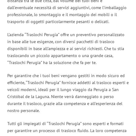
distanza tra le due città, dal volume dei tuoi beni e
dall’eventuale necessità di servizi aggiuntivi, come l’imballaggio
professionale, lo smontaggio e il montaggio dei mobili o il
trasporto di oggetti particolarmente pesanti o delicati.
L’azienda “Traslochi Perugia” offre un preventivo personalizzato
in base alle tue esigenze, con diversi pacchetti di trasloco
disponibili in base all’ampiezza e ai servizi richiesti. Che tu stia
traslocando un piccolo appartamento o una grande casa,
“Traslochi Perugia” ha la soluzione che fa per te.
Per garantire che i tuoi beni vengano gestiti in modo sicuro ed
efficiente, “Traslochi Perugia” fornisce addetti al trasloco esperti e
veicoli moderni, ideali per il lungo viaggio da Perugia a San
Cristóbal de la Laguna. Niente verrà danneggiato o perso
durante il trasloco, grazie alla competenza e all’esperienza del
nostro personale.
Tutti gli impiegati di “Traslochi Perugia” sono esperti e formati
per garantire un processo di trasloco fluido. La loro competenza