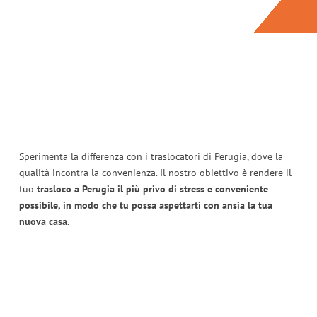
Sperimenta la differenza con i traslocatori di Perugia, dove la
qualità incontra la convenienza. Il nostro obiettivo è rendere il
tuo
trasloco a Perugia il più privo di stress e conveniente
possibile, in modo che tu possa aspettarti con ansia la tua
nuova casa.