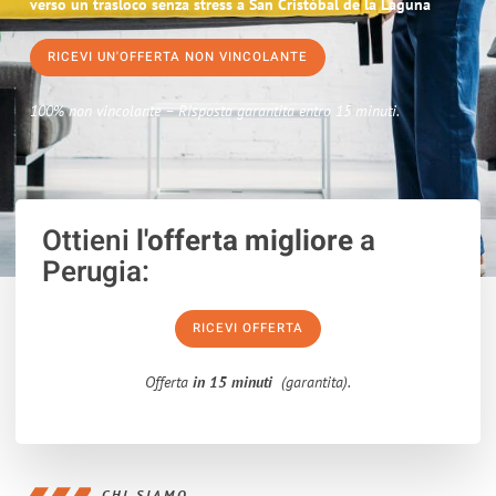
verso un trasloco senza stress a San Cristóbal de la Laguna
RICEVI UN'OFFERTA NON VINCOLANTE
100% non vincolante – Risposta garantita entro 15 minuti.
Ottieni
l'offerta migliore
a
Perugia:
RICEVI OFFERTA
Offerta
in 15 minuti
(garantita).
CHI SIAMO