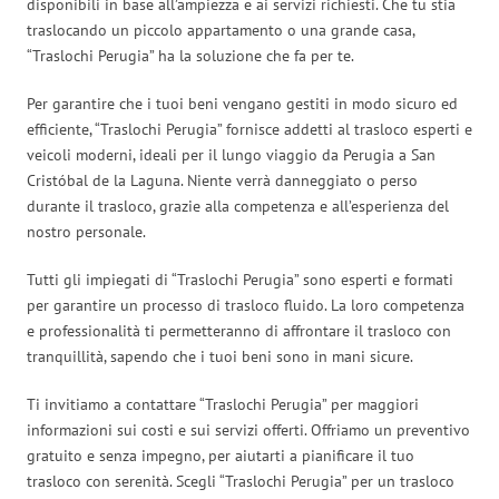
disponibili in base all’ampiezza e ai servizi richiesti. Che tu stia
traslocando un piccolo appartamento o una grande casa,
“Traslochi Perugia” ha la soluzione che fa per te.
Per garantire che i tuoi beni vengano gestiti in modo sicuro ed
efficiente, “Traslochi Perugia” fornisce addetti al trasloco esperti e
veicoli moderni, ideali per il lungo viaggio da Perugia a San
Cristóbal de la Laguna. Niente verrà danneggiato o perso
durante il trasloco, grazie alla competenza e all’esperienza del
nostro personale.
Tutti gli impiegati di “Traslochi Perugia” sono esperti e formati
per garantire un processo di trasloco fluido. La loro competenza
e professionalità ti permetteranno di affrontare il trasloco con
tranquillità, sapendo che i tuoi beni sono in mani sicure.
Ti invitiamo a contattare “Traslochi Perugia” per maggiori
informazioni sui costi e sui servizi offerti. Offriamo un preventivo
gratuito e senza impegno, per aiutarti a pianificare il tuo
trasloco con serenità. Scegli “Traslochi Perugia” per un trasloco