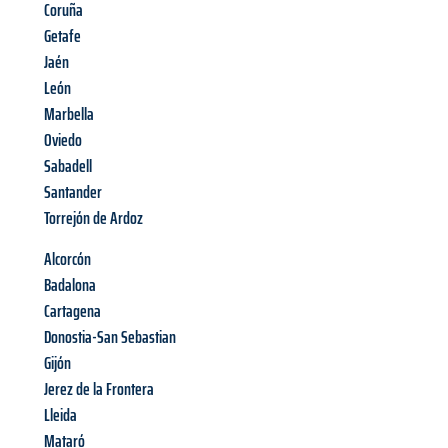
Coruña
Getafe
Jaén
León
Marbella
Oviedo
Sabadell
Santander
Torrejón de Ardoz
Alcorcón
Badalona
Cartagena
Donostia-San Sebastian
Gijón
Jerez de la Frontera
Lleida
Mataró