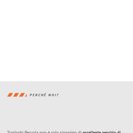
PERCHÉ NOI?
Traslochi Perugia non è solo sinonimo di
eccellente
servizio di