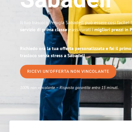
Sabadell
Il tuo trasloco Perugia Sabadell può essere così facile!
servizio di prima classe
e assicurati i
migliori prezzi in 
Richiedo ora la tua offerta personalizzata e fai il prim
trasloco senza stress a Sabadell
RICEVI UN'OFFERTA NON VINCOLANTE
100% non vincolante – Risposta garantita entro 15 minuti.