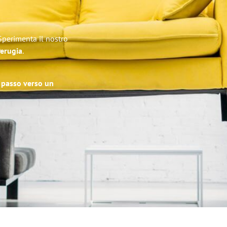
 Sperimenta il nostro
Perugia
.
o passo verso un