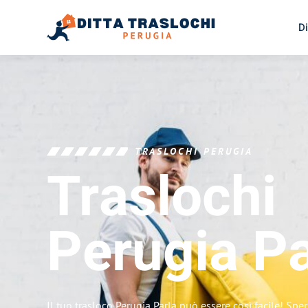
Di
TRASLOCHI PERUGIA
Traslochi
Perugia
Pa
Il tuo trasloco Perugia Parla può essere così facile! Spe