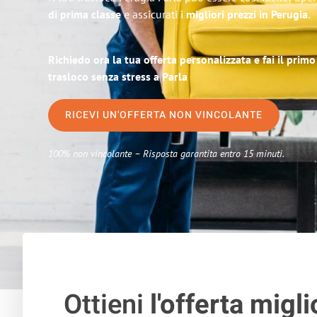
di prima classe
e assicurati i
migliori prezzi in Perugia
.
Richiedo ora la tua offerta personalizzata e fai il prim
trasloco senza stress a Parla
RICEVI UN'OFFERTA NON VINCOLANTE
100% non vincolante – Risposta garantita entro 15 minuti.
Ottieni
l'offerta migli