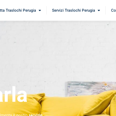
tta Traslochi Perugia
Servizi Traslochi Perugia
Co
rla
rimenta il nostro
servizio