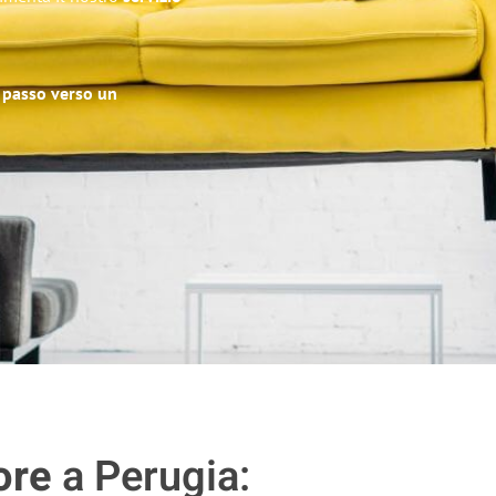
o passo verso un
ore
a Perugia: