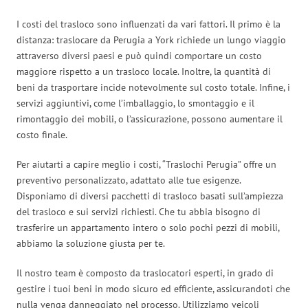
I costi del trasloco sono influenzati da vari fattori. Il primo è la
distanza: traslocare da Perugia a York richiede un lungo viaggio
attraverso diversi paesi e può quindi comportare un costo
maggiore rispetto a un trasloco locale. Inoltre, la quantità di
beni da trasportare incide notevolmente sul costo totale. Infine, i
servizi aggiuntivi, come l’imballaggio, lo smontaggio e il
rimontaggio dei mobili, o l’assicurazione, possono aumentare il
costo finale.
Per aiutarti a capire meglio i costi, “Traslochi Perugia” offre un
preventivo personalizzato, adattato alle tue esigenze.
Disponiamo di diversi pacchetti di trasloco basati sull’ampiezza
del trasloco e sui servizi richiesti. Che tu abbia bisogno di
trasferire un appartamento intero o solo pochi pezzi di mobili,
abbiamo la soluzione giusta per te.
Il nostro team è composto da traslocatori esperti, in grado di
gestire i tuoi beni in modo sicuro ed efficiente, assicurandoti che
nulla venga danneggiato nel processo. Utilizziamo veicoli