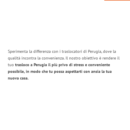
Sperimenta la differenza con i traslocatori di Perugia, dove la
qualità incontra la convenienza. Il nostro obiettivo è rendere il
tuo
trasloco a Perugia il più privo di stress e conveniente
possibile, in modo che tu possa aspettarti con ansia la tua
nuova casa.