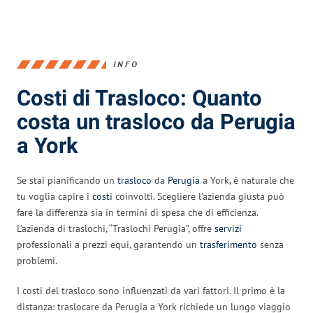
INFO
Costi di Trasloco: Quanto
costa un trasloco da Perugia
a York
Se stai pianificando un
trasloco
da
Perugia
a York, è naturale che
tu voglia capire i
costi
coinvolti. Scegliere l’azienda giusta può
fare la differenza sia in termini di spesa che di efficienza.
L’azienda di traslochi, “Traslochi Perugia”, offre
servizi
professionali a prezzi equi, garantendo un
trasferimento
senza
problemi.
I costi del trasloco sono influenzati da vari fattori. Il primo è la
distanza: traslocare da Perugia a York richiede un lungo viaggio