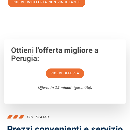
RICEVI UN'OFFERTA NON VINCOLANTE
100% non vincolante – Risposta garantita entro 15 minuti.
Ottieni
l'offerta migliore
a
Perugia:
RICEVI OFFERTA
Offerta
in 15 minuti
(garantita).
CHI SIAMO
Prezzi convenienti e servizio