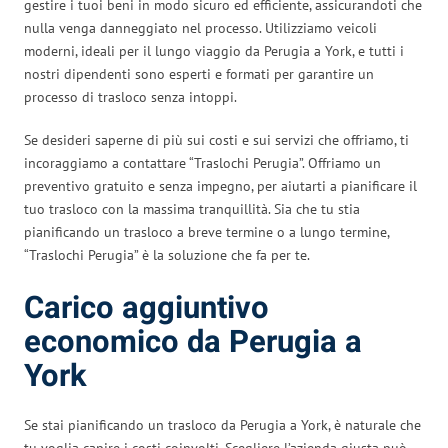
gestire i tuoi beni in modo sicuro ed efficiente, assicurandoti che
nulla venga danneggiato nel processo. Utilizziamo veicoli
moderni, ideali per il lungo viaggio da Perugia a York, e tutti i
nostri dipendenti sono esperti e formati per garantire un
processo di trasloco senza intoppi.
Se desideri saperne di più sui costi e sui servizi che offriamo, ti
incoraggiamo a contattare “Traslochi Perugia”. Offriamo un
preventivo gratuito e senza impegno, per aiutarti a pianificare il
tuo trasloco con la massima tranquillità. Sia che tu stia
pianificando un trasloco a breve termine o a lungo termine,
“Traslochi Perugia” è la soluzione che fa per te.
Carico aggiuntivo
economico da Perugia a
York
Se stai pianificando un trasloco da Perugia a York, è naturale che
tu voglia capire i costi coinvolti. Scegliere l’azienda giusta può