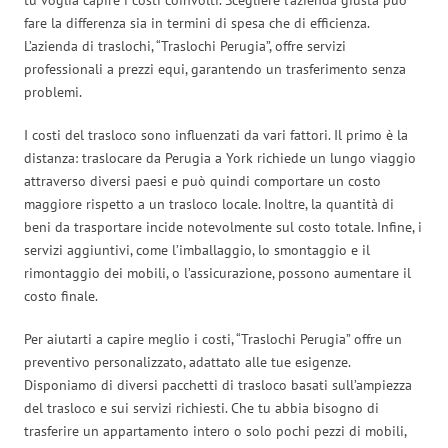
fare la differenza sia in termini di spesa che di efficienza.
L’azienda di traslochi, “Traslochi Perugia”, offre servizi
professionali a prezzi equi, garantendo un trasferimento senza
problemi.
I costi del trasloco sono influenzati da vari fattori. Il primo è la
distanza: traslocare da Perugia a York richiede un lungo viaggio
attraverso diversi paesi e può quindi comportare un costo
maggiore rispetto a un trasloco locale. Inoltre, la quantità di
beni da trasportare incide notevolmente sul costo totale. Infine, i
servizi aggiuntivi, come l’imballaggio, lo smontaggio e il
rimontaggio dei mobili, o l’assicurazione, possono aumentare il
costo finale.
Per aiutarti a capire meglio i costi, “Traslochi Perugia” offre un
preventivo personalizzato, adattato alle tue esigenze.
Disponiamo di diversi pacchetti di trasloco basati sull’ampiezza
del trasloco e sui servizi richiesti. Che tu abbia bisogno di
trasferire un appartamento intero o solo pochi pezzi di mobili,