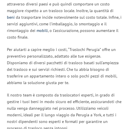
attraverso diversi paesi e può quindi comportare un costo
maggiore rispetto a un trasloco locale. Inoltre, la quantità di
beni
da trasportare incide notevolmente sul costo totale. Infine, i
servizi aggiuntivi, come l’imballaggio, lo smontaggio e il
rimontaggio dei
mobili
, o l’assicurazione, possono aumentare il
costo finale.
Per aiutarti a capire meglio i costi, “Traslochi Perugia” offre un
preventivo personalizzato, adattato alle tue esigenze.
Disponiamo di diversi pacchetti di trasloco basati sull’ampiezza
del trasloco e sui servizi richiesti. Che tu abbia bisogno di
trasferire un appartamento intero o solo pochi pezzi di mobili,
abbiamo la soluzione giusta per te.
Il nostro team è composto da traslocatori esperti, in grado di
gestire i tuoi beni in modo sicuro ed efficiente, assicurandoti che
nulla venga danneggiato nel processo. Utilizziamo veicoli
moderni, ideali per il lungo viaggio da Perugia a York, e tutti i
nostri dipendenti sono esperti e formati per garantire un
processo di trasloco senza intoppi.