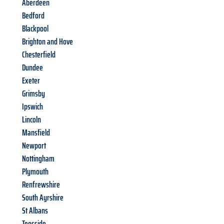
Aberdeen
Bedford
Blackpool
Brighton and Hove
Chesterfield
Dundee
Exeter
Grimsby
Ipswich
Lincoln
Mansfield
Newport
Nottingham
Plymouth
Renfrewshire
South Ayrshire
St Albans
Teesside