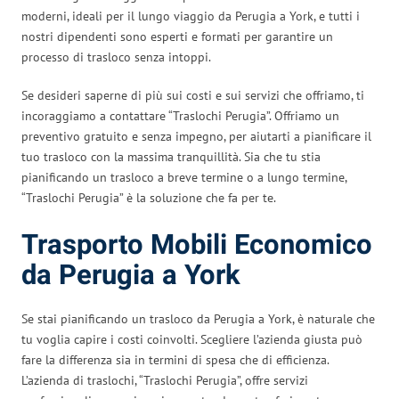
moderni, ideali per il lungo viaggio da Perugia a York, e tutti i
nostri dipendenti sono esperti e formati per garantire un
processo di trasloco senza intoppi.
Se desideri saperne di più sui costi e sui servizi che offriamo, ti
incoraggiamo a contattare “Traslochi Perugia”. Offriamo un
preventivo gratuito e senza impegno, per aiutarti a pianificare il
tuo trasloco con la massima tranquillità. Sia che tu stia
pianificando un trasloco a breve termine o a lungo termine,
“Traslochi Perugia” è la soluzione che fa per te.
Trasporto Mobili Economico
da Perugia a York
Se stai pianificando un trasloco da Perugia a York, è naturale che
tu voglia capire i costi coinvolti. Scegliere l’azienda giusta può
fare la differenza sia in termini di spesa che di efficienza.
L’azienda di traslochi, “Traslochi Perugia”, offre servizi