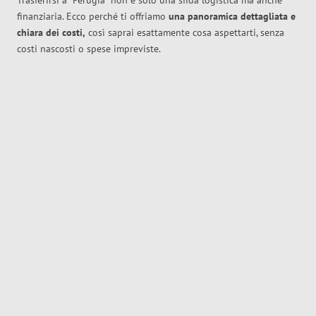
Trasferirsi a
Perugia
non è solo una sfida logistica ma anche
finanziaria. Ecco perché ti offriamo
una panoramica dettagliata e
chiara dei costi,
così saprai esattamente cosa aspettarti, senza
costi nascosti o spese impreviste.