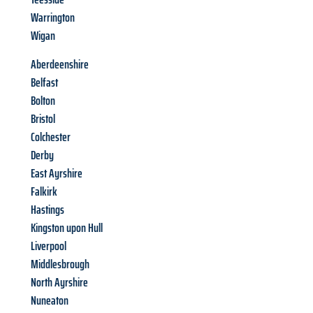
Warrington
Wigan
Aberdeenshire
Belfast
Bolton
Bristol
Colchester
Derby
East Ayrshire
Falkirk
Hastings
Kingston upon Hull
Liverpool
Middlesbrough
North Ayrshire
Nuneaton