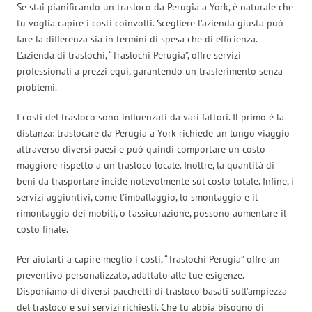
Se stai pianificando un trasloco da Perugia a York, è naturale che
tu voglia capire i costi coinvolti. Scegliere l’azienda giusta può
fare la differenza sia in termini di spesa che di efficienza.
L’azienda di traslochi, “Traslochi Perugia”, offre servizi
professionali a prezzi equi, garantendo un trasferimento senza
problemi.
I costi del trasloco sono influenzati da vari fattori. Il primo è la
distanza: traslocare da Perugia a York richiede un lungo viaggio
attraverso diversi paesi e può quindi comportare un costo
maggiore rispetto a un trasloco locale. Inoltre, la quantità di
beni da trasportare incide notevolmente sul costo totale. Infine, i
servizi aggiuntivi, come l’imballaggio, lo smontaggio e il
rimontaggio dei mobili, o l’assicurazione, possono aumentare il
costo finale.
Per aiutarti a capire meglio i costi, “Traslochi Perugia” offre un
preventivo personalizzato, adattato alle tue esigenze.
Disponiamo di diversi pacchetti di trasloco basati sull’ampiezza
del trasloco e sui servizi richiesti. Che tu abbia bisogno di