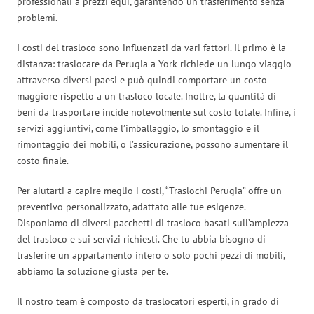
professionali a prezzi equi, garantendo un trasferimento senza
problemi.
I costi del trasloco sono influenzati da vari fattori. Il primo è la
distanza: traslocare da Perugia a York richiede un lungo viaggio
attraverso diversi paesi e può quindi comportare un costo
maggiore rispetto a un trasloco locale. Inoltre, la quantità di
beni da trasportare incide notevolmente sul costo totale. Infine, i
servizi aggiuntivi, come l’imballaggio, lo smontaggio e il
rimontaggio dei mobili, o l’assicurazione, possono aumentare il
costo finale.
Per aiutarti a capire meglio i costi, “Traslochi Perugia” offre un
preventivo personalizzato, adattato alle tue esigenze.
Disponiamo di diversi pacchetti di trasloco basati sull’ampiezza
del trasloco e sui servizi richiesti. Che tu abbia bisogno di
trasferire un appartamento intero o solo pochi pezzi di mobili,
abbiamo la soluzione giusta per te.
Il nostro team è composto da traslocatori esperti, in grado di