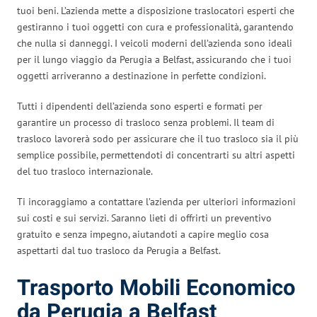
tuoi beni. L’azienda mette a disposizione traslocatori esperti che
gestiranno i tuoi oggetti con cura e professionalità, garantendo
che nulla si danneggi. I veicoli moderni dell’azienda sono ideali
per il lungo viaggio da Perugia a Belfast, assicurando che i tuoi
oggetti arriveranno a destinazione in perfette condizioni.
Tutti i dipendenti dell’azienda sono esperti e formati per
garantire un processo di trasloco senza problemi. Il team di
trasloco lavorerà sodo per assicurare che il tuo trasloco sia il più
semplice possibile, permettendoti di concentrarti su altri aspetti
del tuo trasloco internazionale.
Ti incoraggiamo a contattare l’azienda per ulteriori informazioni
sui costi e sui servizi. Saranno lieti di offrirti un preventivo
gratuito e senza impegno, aiutandoti a capire meglio cosa
aspettarti dal tuo trasloco da Perugia a Belfast.
Trasporto Mobili Economico
da Perugia a Belfast