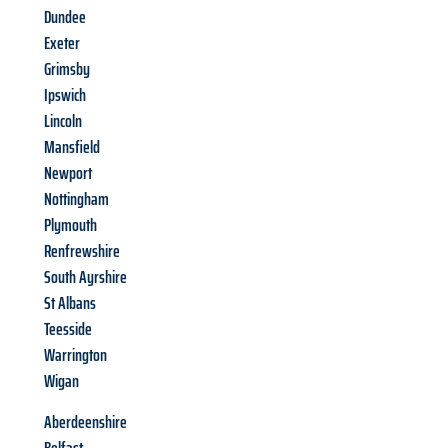
Dundee
Exeter
Grimsby
Ipswich
Lincoln
Mansfield
Newport
Nottingham
Plymouth
Renfrewshire
South Ayrshire
St Albans
Teesside
Warrington
Wigan
Aberdeenshire