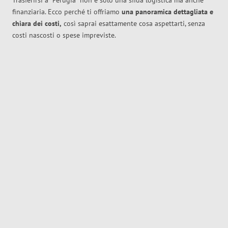
Trasferirsi a
Perugia
non è solo una sfida logistica ma anche
finanziaria. Ecco perché ti offriamo
una panoramica dettagliata e
chiara dei costi,
così saprai esattamente cosa aspettarti, senza
costi nascosti o spese impreviste.