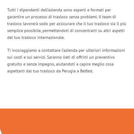
Tutti i dipendenti dell’azienda sono esperti e formati per
garantire un processo di trasloco senza problemi. Il team di
trasloco lavorerà sodo per assicurare che il tuo trasloco sia il più
semplice possibile, permettendoti di concentrarti su altri aspetti
del tuo trasloco internazionale.
Ti incoraggiamo a contattare l’azienda per ulteriori informazioni
sui costi e sui servizi. Saranno lieti di offrirti un preventivo
gratuito e senza impegno, aiutandoti a capire meglio cosa
aspettarti dal tuo trasloco da Perugia a Belfast.
Traslochi Perugia in numeri: