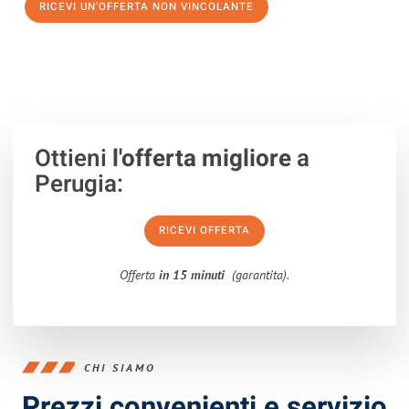
RICEVI UN'OFFERTA NON VINCOLANTE
100% non vincolante – Risposta garantita entro 15 minuti.
Ottieni
l'offerta migliore
a
Perugia:
RICEVI OFFERTA
Offerta
in 15 minuti
(garantita).
CHI SIAMO
Prezzi convenienti e servizio