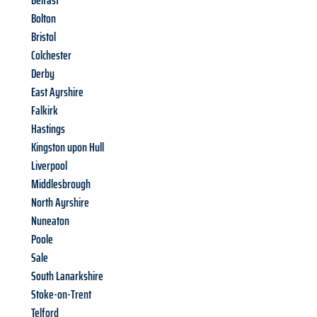
Belfast
Bolton
Bristol
Colchester
Derby
East Ayrshire
Falkirk
Hastings
Kingston upon Hull
Liverpool
Middlesbrough
North Ayrshire
Nuneaton
Poole
Sale
South Lanarkshire
Stoke-on-Trent
Telford