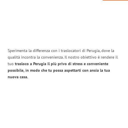
Sperimenta la differenza con i traslocatori di Perugia, dove la
qualità incontra la convenienza. Il nostro obiettivo è rendere il
tuo
trasloco a Perugia il più privo di stress e conveniente
possibile, in modo che tu possa aspettarti con ansia la tua
nuova casa.