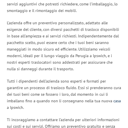
servizi aggiuntivi che potresti richiedere, come l’imballaggio, lo
smontaggio e il rimontaggio dei mobili.
L’azienda offre un preventivo personalizzato, adattato alle
esigenze del cliente, con diversi pacchetti di trasloco disponibili
in base all’ampiezza e ai servizi richiesti. Indipendentemente dal
pacchetto scelto, puoi essere certo che i tuoi beni saranno
maneggiati in modo sicuro ed efficiente. Utilizziamo veicoli
moderni, ideali per il lungo viaggio da Perugia a Ipswich, e i
nostri esperti traslocatori sono addestrati per assicurare che
nulla si danneggi durante il trasporto.
Tutti i dipendenti dell’azienda sono esperti e formati per
garantire un processo di trasloco fluido. Essi si prenderanno cura
dei tuoi beni come se fossero i loro, dal momento in cui li
imballano fino a quando non li consegnano nella tua nuova
casa
a Ipswich.
Ti incoraggiamo a contattare l’azienda per ulteriori informazioni
sui costi e sui servizi. Offriamo un preventivo gratuito e senza