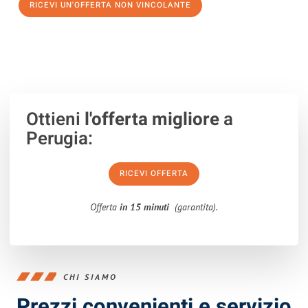
RICEVI UN'OFFERTA NON VINCOLANTE
100% non vincolante – Risposta garantita entro 15 minuti.
Ottieni
l'offerta migliore
a
Perugia:
RICEVI OFFERTA
Offerta
in 15 minuti
(garantita).
CHI SIAMO
Prezzi convenienti e servizio