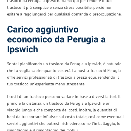
trasloco da Perugia a Ipswich. Siamo qui per rendere il tuo
trasloco il più semplice e senza stress possibile, perciò non
esitare a raggiungerci per qualsiasi domanda o preoccupazione.
Carico aggiuntivo
economico da Perugia a
Ipswich
Se stai pianificando un trasloco da Perugia a Ipswich, è naturale
che tu voglia capire quanto costerà. La nostra Traslochi Perugia
offre servizi professionali di trasloco a prezzi equi, rendendo il
tuo trasloco un’esperienza meno stressante.
I costi di un trasloco possono variare in base a diversi fattori. Il
primo è la distanza: un trasloco da Perugia a Ipswich è un
viaggio lungo e che comporta dei costi. Inoltre, la quantità di
beni da trasportare influisce sul costo totale, così come eventuali
servizi aggiuntivi che potresti richiedere, come l’imballaggio, lo
smontaggio e il rimontaggio dei mobili.