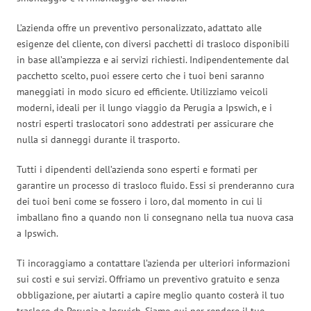
L’azienda offre un preventivo personalizzato, adattato alle
esigenze del cliente, con diversi pacchetti di trasloco disponibili
in base all’ampiezza e ai servizi richiesti. Indipendentemente dal
pacchetto scelto, puoi essere certo che i tuoi beni saranno
maneggiati in modo sicuro ed efficiente. Utilizziamo veicoli
moderni, ideali per il lungo viaggio da Perugia a Ipswich, e i
nostri esperti traslocatori sono addestrati per assicurare che
nulla si danneggi durante il trasporto.
Tutti i dipendenti dell’azienda sono esperti e formati per
garantire un processo di trasloco fluido. Essi si prenderanno cura
dei tuoi beni come se fossero i loro, dal momento in cui li
imballano fino a quando non li consegnano nella tua nuova casa
a Ipswich.
Ti incoraggiamo a contattare l’azienda per ulteriori informazioni
sui costi e sui servizi. Offriamo un preventivo gratuito e senza
obbligazione, per aiutarti a capire meglio quanto costerà il tuo
trasloco da Perugia a Ipswich. Siamo qui per rendere il tuo