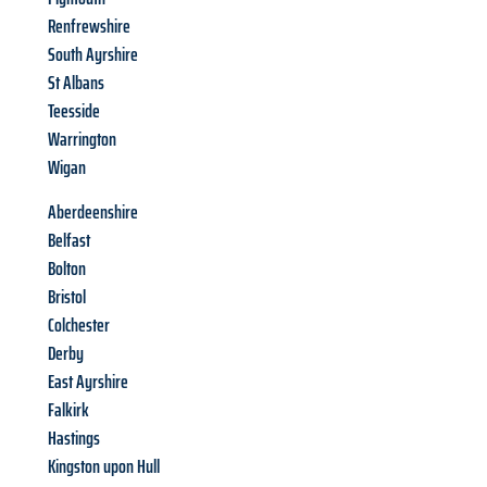
Renfrewshire
South Ayrshire
St Albans
Teesside
Warrington
Wigan
Aberdeenshire
Belfast
Bolton
Bristol
Colchester
Derby
East Ayrshire
Falkirk
Hastings
Kingston upon Hull