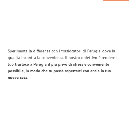
Sperimenta la differenza con i traslocatori di Perugia, dove la
qualità incontra la convenienza. Il nostro obiettivo è rendere il
tuo
trasloco a Perugia il più privo di stress e conveniente
possibile, in modo che tu possa aspettarti con ansia la tua
nuova casa.