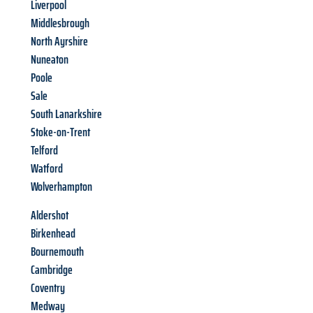
Liverpool
Middlesbrough
North Ayrshire
Nuneaton
Poole
Sale
South Lanarkshire
Stoke-on-Trent
Telford
Watford
Wolverhampton
Aldershot
Birkenhead
Bournemouth
Cambridge
Coventry
Medway