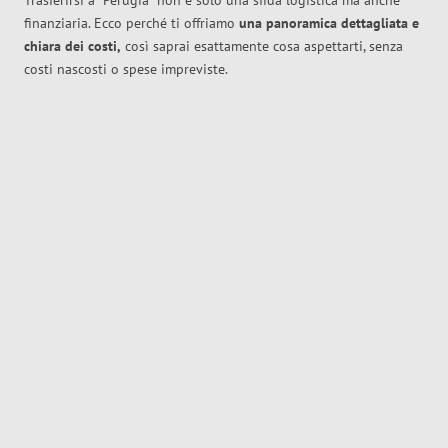
Trasferirsi a
Perugia
non è solo una sfida logistica ma anche
finanziaria. Ecco perché ti offriamo
una panoramica dettagliata e
chiara dei costi,
così saprai esattamente cosa aspettarti, senza
costi nascosti o spese impreviste.