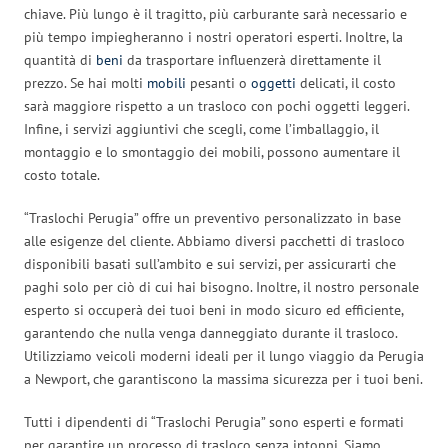
chiave. Più lungo è il tragitto, più carburante sarà necessario e
più tempo impiegheranno i nostri operatori esperti. Inoltre, la
quantità di
beni
da trasportare influenzerà direttamente il
prezzo. Se hai molti
mobili
pesanti o
oggetti
delicati, il costo
sarà maggiore rispetto a un trasloco con pochi oggetti leggeri.
Infine, i servizi aggiuntivi che scegli, come l’imballaggio, il
montaggio e lo smontaggio dei mobili, possono aumentare il
costo totale.
“Traslochi Perugia” offre un preventivo personalizzato in base
alle esigenze del cliente. Abbiamo diversi pacchetti di trasloco
disponibili basati sull’ambito e sui servizi, per assicurarti che
paghi solo per ciò di cui hai bisogno. Inoltre, il nostro personale
esperto si occuperà dei tuoi beni in modo sicuro ed efficiente,
garantendo che nulla venga danneggiato durante il trasloco.
Utilizziamo veicoli moderni ideali per il lungo viaggio da Perugia
a Newport, che garantiscono la massima sicurezza per i tuoi beni.
Tutti i dipendenti di “Traslochi Perugia” sono esperti e formati
per garantire un processo di trasloco senza intoppi. Siamo