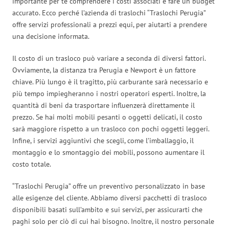
importante per te comprendere i costi associati e fare un budget
accurato. Ecco perché l’azienda di traslochi “Traslochi Perugia”
offre servizi professionali a prezzi equi, per aiutarti a prendere
una decisione informata.
Il costo di un trasloco può variare a seconda di diversi fattori.
Ovviamente, la distanza tra Perugia e Newport è un fattore
chiave. Più lungo è il tragitto, più carburante sarà necessario e
più tempo impiegheranno i nostri operatori esperti. Inoltre, la
quantità di beni da trasportare influenzerà direttamente il
prezzo. Se hai molti mobili pesanti o oggetti delicati, il costo
sarà maggiore rispetto a un trasloco con pochi oggetti leggeri.
Infine, i servizi aggiuntivi che scegli, come l’imballaggio, il
montaggio e lo smontaggio dei mobili, possono aumentare il
costo totale.
“Traslochi Perugia” offre un preventivo personalizzato in base
alle esigenze del cliente. Abbiamo diversi pacchetti di trasloco
disponibili basati sull’ambito e sui servizi, per assicurarti che
paghi solo per ciò di cui hai bisogno. Inoltre, il nostro personale