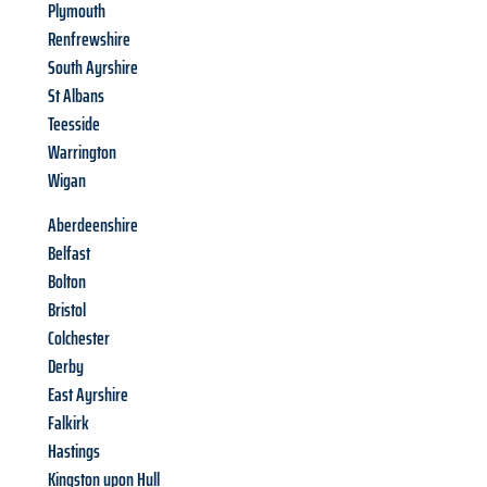
Plymouth
Renfrewshire
South Ayrshire
St Albans
Teesside
Warrington
Wigan
Aberdeenshire
Belfast
Bolton
Bristol
Colchester
Derby
East Ayrshire
Falkirk
Hastings
Kingston upon Hull