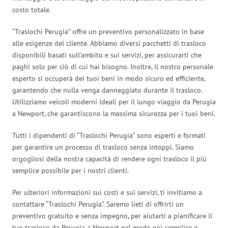
costo totale.
“Traslochi Perugia” offre un preventivo personalizzato in base
alle esigenze del cliente. Abbiamo diversi pacchetti di trasloco
disponibili basati sull’ambito e sui servizi, per assicurarti che
paghi solo per ciò di cui hai bisogno. Inoltre, il nostro personale
esperto si occuperà dei tuoi beni in modo sicuro ed efficiente,
garantendo che nulla venga danneggiato durante il trasloco.
Utilizziamo veicoli moderni ideali per il lungo viaggio da Perugia
a Newport, che garantiscono la massima sicurezza per i tuoi beni.
Tutti i dipendenti di “Traslochi Perugia” sono esperti e formati
per garantire un processo di trasloco senza intoppi. Siamo
orgogliosi della nostra capacità di rendere ogni trasloco il più
semplice possibile per i nostri clienti.
Per ulteriori informazioni sui costi e sui servizi, ti invitiamo a
contattare “Traslochi Perugia”. Saremo lieti di offrirti un
preventivo gratuito e senza impegno, per aiutarti a pianificare il
tuo trasloco da Perugia a Newport nel modo più semplice e