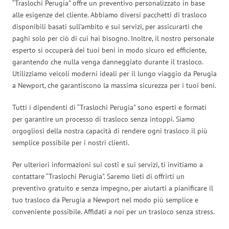
“Traslochi Perugia” offre un preventivo personalizzato in base
alle esigenze del cliente. Abbiamo diversi pacchetti di trasloco
disponibili basati sull’ambito e sui servizi, per assicurarti che
paghi solo per ciò di cui hai bisogno. Inoltre, il nostro personale
esperto si occuperà dei tuoi beni in modo sicuro ed efficiente,
garantendo che nulla venga danneggiato durante il trasloco.
Utilizziamo veicoli moderni ideali per il lungo viaggio da Perugia
a Newport, che garantiscono la massima sicurezza per i tuoi beni.
Tutti i dipendenti di “Traslochi Perugia” sono esperti e formati
per garantire un processo di trasloco senza intoppi. Siamo
orgogliosi della nostra capacità di rendere ogni trasloco il più
semplice possibile per i nostri clienti.
Per ulteriori informazioni sui costi e sui servizi, ti invitiamo a
contattare “Traslochi Perugia”. Saremo lieti di offrirti un
preventivo gratuito e senza impegno, per aiutarti a pianificare il
tuo trasloco da Perugia a Newport nel modo più semplice e
conveniente possibile. Affidati a noi per un trasloco senza stress.