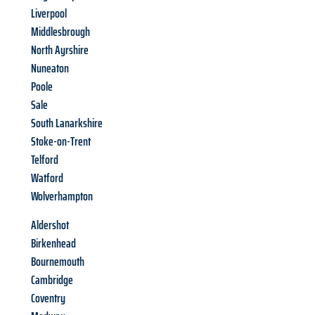
Liverpool
Middlesbrough
North Ayrshire
Nuneaton
Poole
Sale
South Lanarkshire
Stoke-on-Trent
Telford
Watford
Wolverhampton
Aldershot
Birkenhead
Bournemouth
Cambridge
Coventry