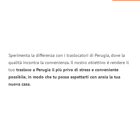
Sperimenta la differenza con i traslocatori di Perugia, dove la
qualità incontra la convenienza. Il nostro obiettivo è rendere il
tuo
trasloco a Perugia il più privo di stress e conveniente
possibile, in modo che tu possa aspettarti con ansia la tua
nuova casa.