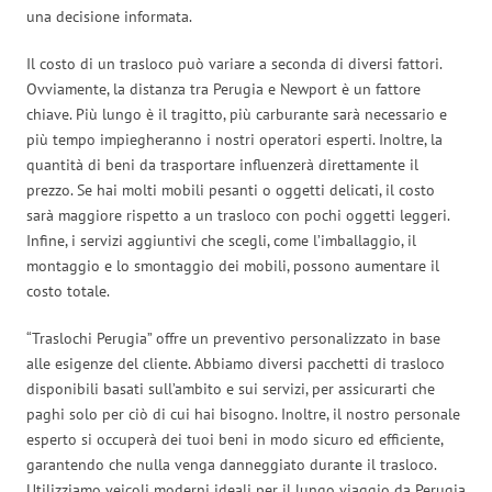
una decisione informata.
Il costo di un trasloco può variare a seconda di diversi fattori.
Ovviamente, la distanza tra Perugia e Newport è un fattore
chiave. Più lungo è il tragitto, più carburante sarà necessario e
più tempo impiegheranno i nostri operatori esperti. Inoltre, la
quantità di beni da trasportare influenzerà direttamente il
prezzo. Se hai molti mobili pesanti o oggetti delicati, il costo
sarà maggiore rispetto a un trasloco con pochi oggetti leggeri.
Infine, i servizi aggiuntivi che scegli, come l’imballaggio, il
montaggio e lo smontaggio dei mobili, possono aumentare il
costo totale.
“Traslochi Perugia” offre un preventivo personalizzato in base
alle esigenze del cliente. Abbiamo diversi pacchetti di trasloco
disponibili basati sull’ambito e sui servizi, per assicurarti che
paghi solo per ciò di cui hai bisogno. Inoltre, il nostro personale
esperto si occuperà dei tuoi beni in modo sicuro ed efficiente,
garantendo che nulla venga danneggiato durante il trasloco.
Utilizziamo veicoli moderni ideali per il lungo viaggio da Perugia