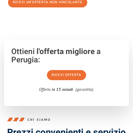
RICEVI UN'OFFERTA NON VINCOLANTE
100% non vincolante – Risposta garantita entro 15 minuti.
Ottieni
l'offerta migliore
a
Perugia:
RICEVI OFFERTA
Offerta
in 15 minuti
(garantita).
CHI SIAMO
Prezzi convenienti e servizio