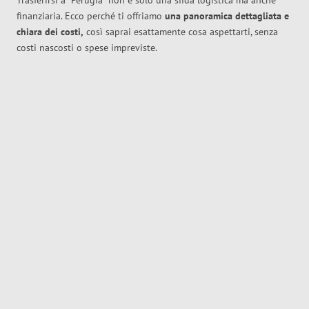
Trasferirsi a
Perugia
non è solo una sfida logistica ma anche
finanziaria. Ecco perché ti offriamo
una panoramica dettagliata e
chiara dei costi,
così saprai esattamente cosa aspettarti, senza
costi nascosti o spese impreviste.