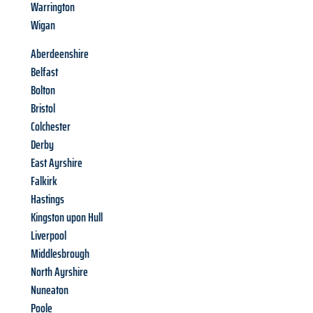
Warrington
Wigan
Aberdeenshire
Belfast
Bolton
Bristol
Colchester
Derby
East Ayrshire
Falkirk
Hastings
Kingston upon Hull
Liverpool
Middlesbrough
North Ayrshire
Nuneaton
Poole