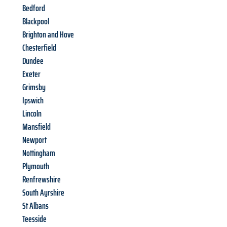
Bedford
Blackpool
Brighton and Hove
Chesterfield
Dundee
Exeter
Grimsby
Ipswich
Lincoln
Mansfield
Newport
Nottingham
Plymouth
Renfrewshire
South Ayrshire
St Albans
Teesside