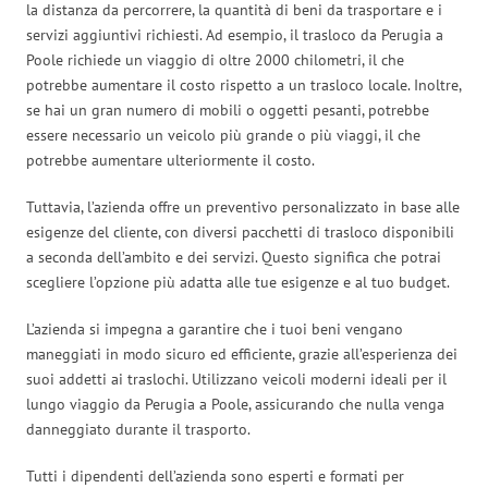
la distanza da percorrere, la quantità di beni da trasportare e i
servizi aggiuntivi richiesti. Ad esempio, il trasloco da Perugia a
Poole richiede un viaggio di oltre 2000 chilometri, il che
potrebbe aumentare il costo rispetto a un trasloco locale. Inoltre,
se hai un gran numero di mobili o oggetti pesanti, potrebbe
essere necessario un veicolo più grande o più viaggi, il che
potrebbe aumentare ulteriormente il costo.
Tuttavia, l’azienda offre un preventivo personalizzato in base alle
esigenze del cliente, con diversi pacchetti di trasloco disponibili
a seconda dell’ambito e dei servizi. Questo significa che potrai
scegliere l’opzione più adatta alle tue esigenze e al tuo budget.
L’azienda si impegna a garantire che i tuoi beni vengano
maneggiati in modo sicuro ed efficiente, grazie all’esperienza dei
suoi addetti ai traslochi. Utilizzano veicoli moderni ideali per il
lungo viaggio da Perugia a Poole, assicurando che nulla venga
danneggiato durante il trasporto.
Tutti i dipendenti dell’azienda sono esperti e formati per