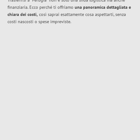
Trasferirsi a
Perugia
non è solo una sfida logistica ma anche
finanziaria. Ecco perché ti offriamo
una panoramica dettagliata e
chiara dei costi,
così saprai esattamente cosa aspettarti, senza
costi nascosti o spese impreviste.