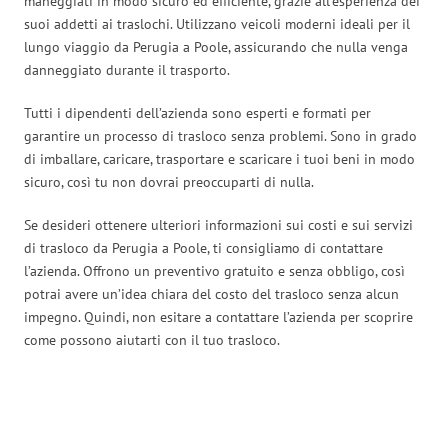
maneggiati in modo sicuro ed efficiente, grazie all’esperienza dei
suoi addetti ai traslochi. Utilizzano veicoli moderni ideali per il
lungo viaggio da Perugia a Poole, assicurando che nulla venga
danneggiato durante il trasporto.
Tutti i dipendenti dell’azienda sono esperti e formati per
garantire un processo di trasloco senza problemi. Sono in grado
di imballare, caricare, trasportare e scaricare i tuoi beni in modo
sicuro, così tu non dovrai preoccuparti di nulla.
Se desideri ottenere ulteriori informazioni sui costi e sui servizi
di trasloco da Perugia a Poole, ti consigliamo di contattare
l’azienda. Offrono un preventivo gratuito e senza obbligo, così
potrai avere un’idea chiara del costo del trasloco senza alcun
impegno. Quindi, non esitare a contattare l’azienda per scoprire
come possono aiutarti con il tuo trasloco.
Traslochi Perugia in numeri: