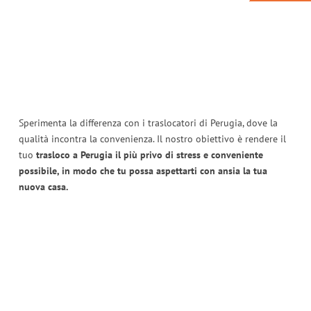
Sperimenta la differenza con i traslocatori di Perugia, dove la
qualità incontra la convenienza. Il nostro obiettivo è rendere il
tuo
trasloco a Perugia il più privo di stress e conveniente
possibile, in modo che tu possa aspettarti con ansia la tua
nuova casa.