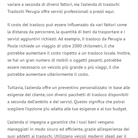
variare a seconda di diversi fattori, ma l’azienda di traslochi
Traslochi Perugia offre servizi professionali a prezzi equi.
Il costo del trasloco può essere influenzato da vari fattori come
la distanza da percorrere, la quantità di beni da trasportare e i
servizi aggiuntivi richiesti. Ad esempio, il trasloco da Perugia a
Poole richiede un viaggio di oltre 2000 chilometri, il che
potrebbe aumentare il costo rispetto a un trasloco locale. Inoltre,
se hai un gran numero di mobili o oggetti pesanti, potrebbe
essere necessario un veicolo più grande o più viaggi, il che
potrebbe aumentare ulteriormente il costo.
Tuttavia, l’azienda offre un preventivo personalizzato in base alle
esigenze del cliente, con diversi pacchetti di trasloco disponibili
a seconda dell’ambito e dei servizi. Questo significa che potrai
scegliere l’opzione più adatta alle tue esigenze e al tuo budget.
L’azienda si impegna a garantire che i tuoi beni vengano
maneggiati in modo sicuro ed efficiente, grazie all’esperienza dei
suoi addetti ai traslochi. Utilizzano veicoli moderni ideali per il