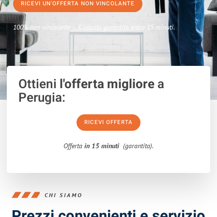
RICEVI UN'OFFERTA NON VINCOLANTE
100% non vincolante – Risposta garantita entro 15 minuti.
Ottieni
l'offerta migliore
a
Perugia:
RICEVI OFFERTA
Offerta
in 15 minuti
(garantita).
CHI SIAMO
Prezzi convenienti e servizio