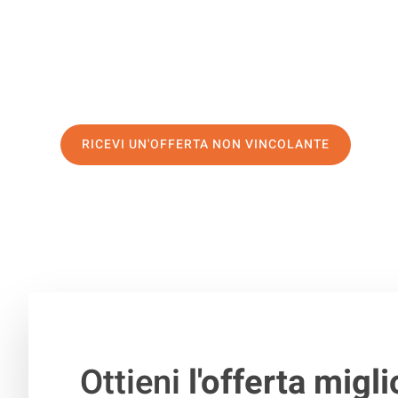
servizio di prima classe
e assicurati i
migliori prezzi in 
Richiedo ora la tua offerta personalizzata e fai il prim
trasloco senza stress a Falkirk
RICEVI UN'OFFERTA NON VINCOLANTE
100% non vincolante – Risposta garantita entro 15 minuti.
Ottieni
l'offerta migli