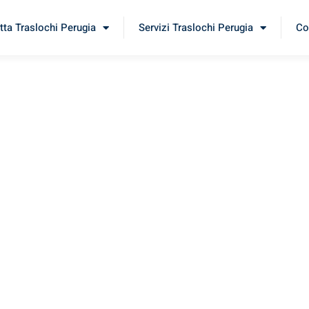
tta Traslochi Perugia
Servizi Traslochi Perugia
Co
lkirk
perimenta il nostro