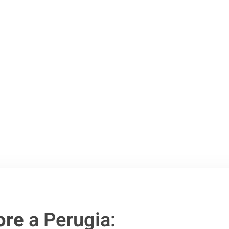
Perugia
.
o passo verso un
ore
a Perugia: