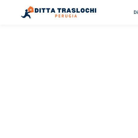
Di
TRASLOCHI PERUGIA
Traslochi
Perugia
Fa
Il tuo trasloco Perugia Falkirk può essere così facile! S