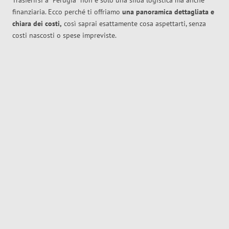
Trasferirsi a
Perugia
non è solo una sfida logistica ma anche
finanziaria. Ecco perché ti offriamo
una panoramica dettagliata e
chiara dei costi,
così saprai esattamente cosa aspettarti, senza
costi nascosti o spese impreviste.