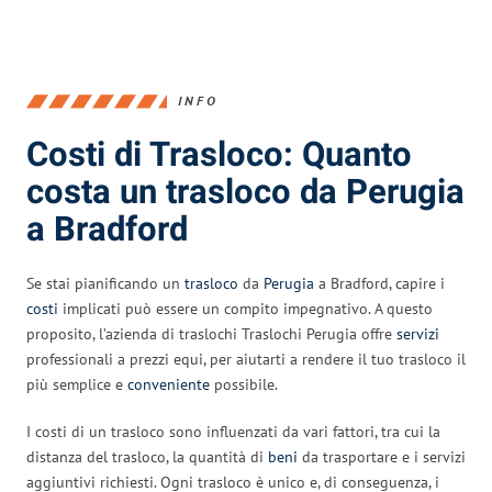
INFO
Costi di Trasloco: Quanto
costa un trasloco da Perugia
a Bradford
Se stai pianificando un
trasloco
da
Perugia
a Bradford, capire i
costi
implicati può essere un compito impegnativo. A questo
proposito, l’azienda di traslochi Traslochi Perugia offre
servizi
professionali a prezzi equi, per aiutarti a rendere il tuo trasloco il
più semplice e
conveniente
possibile.
I costi di un trasloco sono influenzati da vari fattori, tra cui la
distanza del trasloco, la quantità di
beni
da trasportare e i servizi
aggiuntivi richiesti. Ogni trasloco è unico e, di conseguenza, i