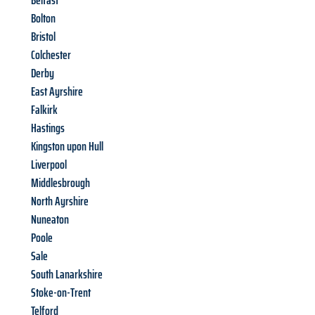
Belfast
Bolton
Bristol
Colchester
Derby
East Ayrshire
Falkirk
Hastings
Kingston upon Hull
Liverpool
Middlesbrough
North Ayrshire
Nuneaton
Poole
Sale
South Lanarkshire
Stoke-on-Trent
Telford