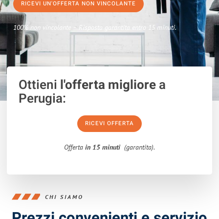
RICEVI UN'OFFERTA NON VINCOLANTE
100% non vincolante – Risposta garantita entro 15 minuti.
Ottieni
l'offerta migliore
a
Perugia:
RICEVI OFFERTA
Offerta
in 15 minuti
(garantita).
CHI SIAMO
Prezzi convenienti e servizio