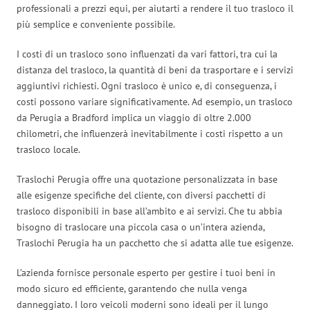
professionali a prezzi equi, per aiutarti a rendere il tuo trasloco il
più semplice e conveniente possibile.
I costi di un trasloco sono influenzati da vari fattori, tra cui la
distanza del trasloco, la quantità di beni da trasportare e i servizi
aggiuntivi richiesti. Ogni trasloco è unico e, di conseguenza, i
costi possono variare significativamente. Ad esempio, un trasloco
da Perugia a Bradford implica un viaggio di oltre 2.000
chilometri, che influenzerà inevitabilmente i costi rispetto a un
trasloco locale.
Traslochi Perugia offre una quotazione personalizzata in base
alle esigenze specifiche del cliente, con diversi pacchetti di
trasloco disponibili in base all’ambito e ai servizi. Che tu abbia
bisogno di traslocare una piccola casa o un’intera azienda,
Traslochi Perugia ha un pacchetto che si adatta alle tue esigenze.
L’azienda fornisce personale esperto per gestire i tuoi beni in
modo sicuro ed efficiente, garantendo che nulla venga
danneggiato. I loro veicoli moderni sono ideali per il lungo