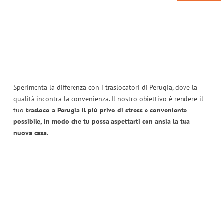
Sperimenta la differenza con i traslocatori di Perugia, dove la
qualità incontra la convenienza. Il nostro obiettivo è rendere il
tuo
trasloco a Perugia il più privo di stress e conveniente
possibile, in modo che tu possa aspettarti con ansia la tua
nuova casa.