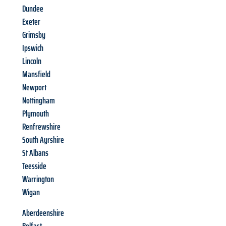
Dundee
Exeter
Grimsby
Ipswich
Lincoln
Mansfield
Newport
Nottingham
Plymouth
Renfrewshire
South Ayrshire
St Albans
Teesside
Warrington
Wigan
Aberdeenshire