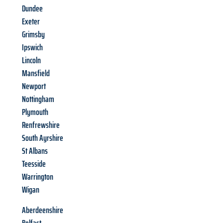
Dundee
Exeter
Grimsby
Ipswich
Lincoln
Mansfield
Newport
Nottingham
Plymouth
Renfrewshire
South Ayrshire
St Albans
Teesside
Warrington
Wigan
Aberdeenshire