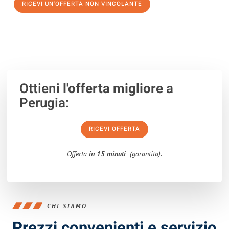
RICEVI UN'OFFERTA NON VINCOLANTE
100% non vincolante – Risposta garantita entro 15 minuti.
Ottieni
l'offerta migliore
a
Perugia:
RICEVI OFFERTA
Offerta
in 15 minuti
(garantita).
CHI SIAMO
Prezzi convenienti e servizio