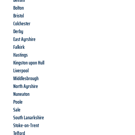
Belfast
Bolton
Bristol
Colchester
Derby
East Ayrshire
Falkirk
Hastings
Kingston upon Hull
Liverpool
Middlesbrough
North Ayrshire
Nuneaton
Poole
Sale
South Lanarkshire
Stoke-on-Trent
Telford