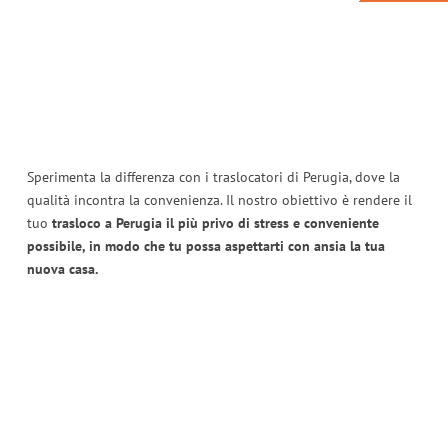
Sperimenta la differenza con i traslocatori di Perugia, dove la
qualità incontra la convenienza. Il nostro obiettivo è rendere il
tuo
trasloco a Perugia il più privo di stress e conveniente
possibile, in modo che tu possa aspettarti con ansia la tua
nuova casa.