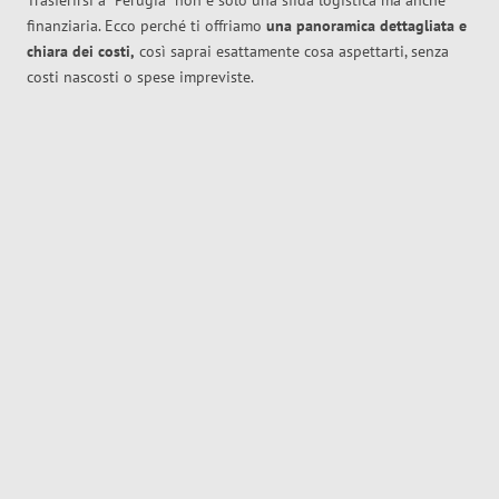
Trasferirsi a
Perugia
non è solo una sfida logistica ma anche
finanziaria. Ecco perché ti offriamo
una panoramica dettagliata e
chiara dei costi,
così saprai esattamente cosa aspettarti, senza
costi nascosti o spese impreviste.