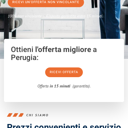
RICEVI UN'OFFERTA NON VINCOLANTE
100% non vincolante – Risposta garantita entro 15 minuti.
Ottieni
l'offerta migliore
a
Perugia:
RICEVI OFFERTA
Offerta
in 15 minuti
(garantita).
CHI SIAMO
Prezzi convenienti e servizio