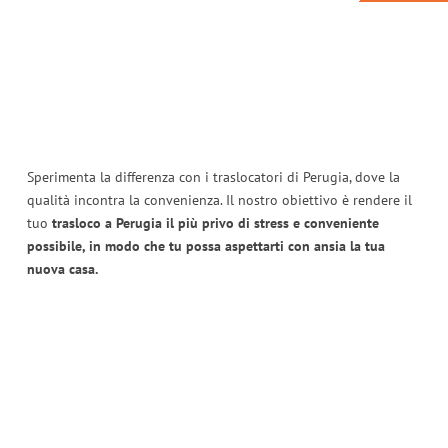
Sperimenta la differenza con i traslocatori di Perugia, dove la
qualità incontra la convenienza. Il nostro obiettivo è rendere il
tuo
trasloco a Perugia il più privo di stress e conveniente
possibile, in modo che tu possa aspettarti con ansia la tua
nuova casa.