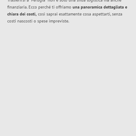
Trasferirsi a
Perugia
non è solo una sfida logistica ma anche
finanziaria. Ecco perché ti offriamo
una panoramica dettagliata e
chiara dei costi,
così saprai esattamente cosa aspettarti, senza
costi nascosti o spese impreviste.