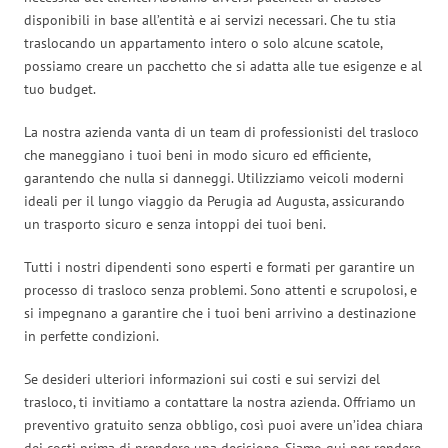
disponibili in base all’entità e ai servizi necessari. Che tu stia
traslocando un appartamento intero o solo alcune scatole,
possiamo creare un pacchetto che si adatta alle tue esigenze e al
tuo budget.
La nostra azienda vanta di un team di professionisti del trasloco
che maneggiano i tuoi beni in modo sicuro ed efficiente,
garantendo che nulla si danneggi. Utilizziamo veicoli moderni
ideali per il lungo viaggio da Perugia ad Augusta, assicurando
un trasporto sicuro e senza intoppi dei tuoi beni.
Tutti i nostri dipendenti sono esperti e formati per garantire un
processo di trasloco senza problemi. Sono attenti e scrupolosi, e
si impegnano a garantire che i tuoi beni arrivino a destinazione
in perfette condizioni.
Se desideri ulteriori informazioni sui costi e sui servizi del
trasloco, ti invitiamo a contattare la nostra azienda. Offriamo un
preventivo gratuito senza obbligo, così puoi avere un’idea chiara
dei costi prima di prendere una decisione. Siamo qui per rendere