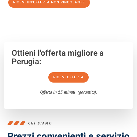
RICEVI UN'OFFERTA NON VINCOLANTE
100% non vincolante – Risposta garantita entro 15 minuti.
Ottieni
l'offerta migliore
a
Perugia:
RICEVI OFFERTA
Offerta
in 15 minuti
(garantita).
CHI SIAMO
Prezzi convenienti e servizio