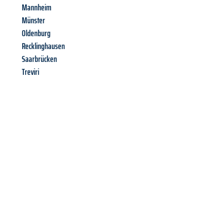
Mannheim
Münster
Oldenburg
Recklinghausen
Saarbrücken
Treviri
Richiedi ora la tua
offerta
al
miglior
prezzo !
Inviateci adesso la vostra richiesta non vincolante e
assicuratevi la vostra
offerta di trasloco per le vostre esigenze