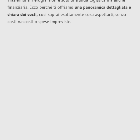
Trasferirsi a
Perugia
non è solo una sfida logistica ma anche
finanziaria. Ecco perché ti offriamo
una panoramica dettagliata e
chiara dei costi,
così saprai esattamente cosa aspettarti, senza
costi nascosti o spese impreviste.