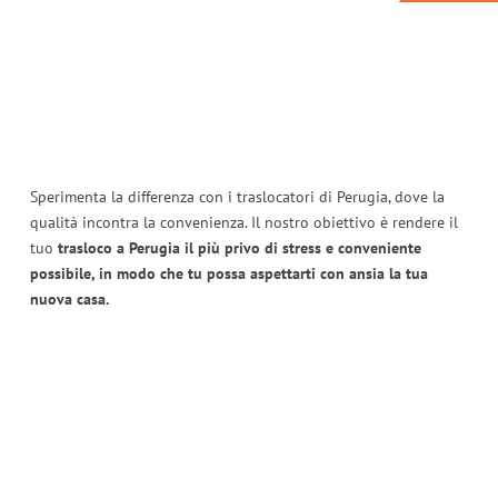
Sperimenta la differenza con i traslocatori di Perugia, dove la
qualità incontra la convenienza. Il nostro obiettivo è rendere il
tuo
trasloco a Perugia il più privo di stress e conveniente
possibile, in modo che tu possa aspettarti con ansia la tua
nuova casa.