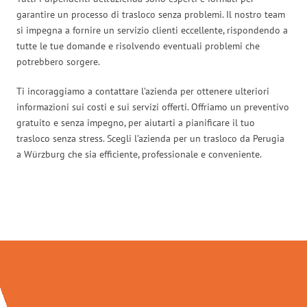
garantire un processo di trasloco senza problemi. Il nostro team
si impegna a fornire un servizio clienti eccellente, rispondendo a
tutte le tue domande e risolvendo eventuali problemi che
potrebbero sorgere.
Ti incoraggiamo a contattare l’azienda per ottenere ulteriori
informazioni sui costi e sui servizi offerti. Offriamo un preventivo
gratuito e senza impegno, per aiutarti a pianificare il tuo
trasloco senza stress. Scegli l’azienda per un trasloco da Perugia
a Würzburg che sia efficiente, professionale e conveniente.
Traslochi Perugia in numeri: