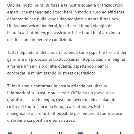
Uno dei nostri punti di forza è la nostra squadra di traslocatori
esperti, che maneggiano i tuoi beni in modo sicuro ed efficiente,
garantendo che nulla venga danneggiato durante il trasloco.
Utilizziamo veicoli moderni, ideali per il lungo viaggio da
Perugia a Reutlingen, per assicurarci che i tuoi beni arrivino a
destinazione in perfette condizioni.
Tutti i dipendenti della nostra azienda sono esperti e formati per
garantire un processo di trasloco senza intoppi. Siamo impegnati
a fornire un servizio di alta qualità, rispettando i tempi
concordati e minimizzando lo stress del trasloco.
Ti invitiamo a contattare la nostra azienda per ulteriori
informazioni sui costi e sui servizi. Offriamo un preventivo
gratuito e senza impegno, così puoi avere un’idea chiara del
costo del tuo trasloco da Perugia a Reutlingen. Noi ci
impegniamo a fare tutto il possibile per rendere il tuo trasloco
un’esperienza positiva e senza stress.