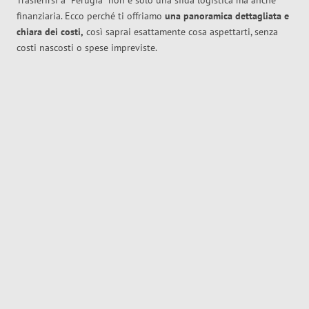
Trasferirsi a
Perugia
non è solo una sfida logistica ma anche
finanziaria. Ecco perché ti offriamo
una panoramica dettagliata e
chiara dei costi,
così saprai esattamente cosa aspettarti, senza
costi nascosti o spese impreviste.