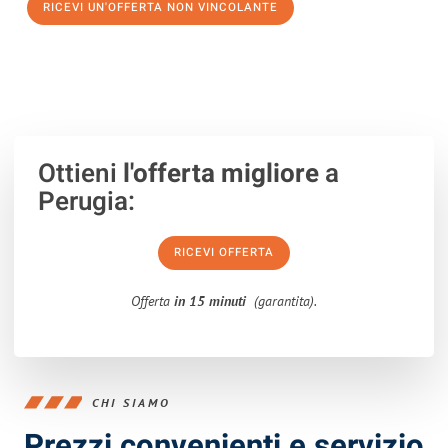
RICEVI UN'OFFERTA NON VINCOLANTE
100% non vincolante – Risposta garantita entro 15 minuti.
Ottieni
l'offerta migliore
a
Perugia:
RICEVI OFFERTA
Offerta
in 15 minuti
(garantita).
CHI SIAMO
Prezzi convenienti e servizio