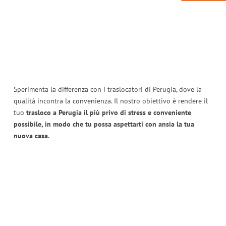
Sperimenta la differenza con i traslocatori di Perugia, dove la
qualità incontra la convenienza. Il nostro obiettivo è rendere il
tuo
trasloco a Perugia il più privo di stress e conveniente
possibile, in modo che tu possa aspettarti con ansia la tua
nuova casa.