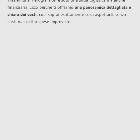
Trasferirsi a
Perugia
non è solo una sfida logistica ma anche
finanziaria. Ecco perché ti offriamo
una panoramica dettagliata e
chiara dei costi,
così saprai esattamente cosa aspettarti, senza
costi nascosti o spese impreviste.