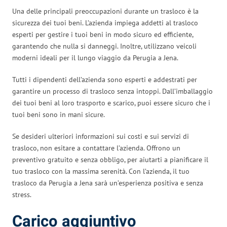
Una delle principali preoccupazioni durante un trasloco è la
sicurezza dei tuoi beni. L’azienda impiega addetti al trasloco
esperti per gestire i tuoi beni in modo sicuro ed efficiente,
garantendo che nulla si danneggi. Inoltre, utilizzano veicoli
moderni ideali per il lungo viaggio da Perugia a Jena.
Tutti i dipendenti dell’azienda sono esperti e addestrati per
garantire un processo di trasloco senza intoppi. Dall’imballaggio
dei tuoi beni al loro trasporto e scarico, puoi essere sicuro che i
tuoi beni sono in mani sicure.
Se desideri ulteriori informazioni sui costi e sui servizi di
trasloco, non esitare a contattare l’azienda. Offrono un
preventivo gratuito e senza obbligo, per aiutarti a pianificare il
tuo trasloco con la massima serenità. Con l’azienda, il tuo
trasloco da Perugia a Jena sarà un’esperienza positiva e senza
stress.
Carico aggiuntivo