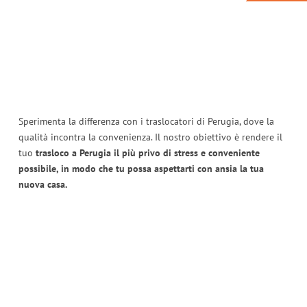
Sperimenta la differenza con i traslocatori di Perugia, dove la
qualità incontra la convenienza. Il nostro obiettivo è rendere il
tuo
trasloco a Perugia il più privo di stress e conveniente
possibile, in modo che tu possa aspettarti con ansia la tua
nuova casa.