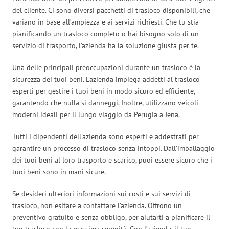
del cliente. Ci sono diversi pacchetti di trasloco disponibili, che
variano in base all’ampiezza e ai servizi richiesti. Che tu stia
pianificando un trasloco completo o hai bisogno solo di un
servizio di trasporto, l’azienda ha la soluzione giusta per te.
Una delle principali preoccupazioni durante un trasloco è la
sicurezza dei tuoi beni. L’azienda impiega addetti al trasloco
esperti per gestire i tuoi beni in modo sicuro ed efficiente,
garantendo che nulla si danneggi. Inoltre, utilizzano veicoli
moderni ideali per il lungo viaggio da Perugia a Jena.
Tutti i dipendenti dell’azienda sono esperti e addestrati per
garantire un processo di trasloco senza intoppi. Dall’imballaggio
dei tuoi beni al loro trasporto e scarico, puoi essere sicuro che i
tuoi beni sono in mani sicure.
Se desideri ulteriori informazioni sui costi e sui servizi di
trasloco, non esitare a contattare l’azienda. Offrono un
preventivo gratuito e senza obbligo, per aiutarti a pianificare il
tuo trasloco con la massima serenità. Con l’azienda, il tuo