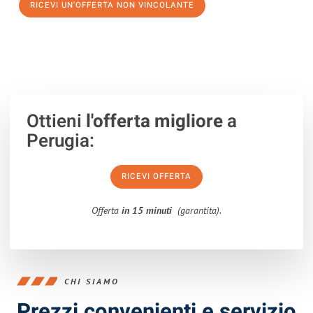
RICEVI UN'OFFERTA NON VINCOLANTE
100% non vincolante – Risposta garantita entro 15 minuti.
Ottieni
l'offerta migliore
a
Perugia:
RICEVI OFFERTA
Offerta
in 15 minuti
(garantita).
CHI SIAMO
Prezzi convenienti e servizio