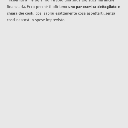
Trasferirsi a
Perugia
non è solo una sfida logistica ma anche
finanziaria. Ecco perché ti offriamo
una panoramica dettagliata e
chiara dei costi,
così saprai esattamente cosa aspettarti, senza
costi nascosti o spese impreviste.