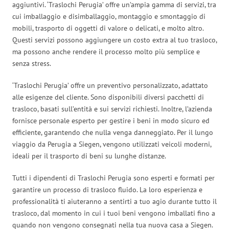
aggiuntivi. ‘Traslochi Perugia’ offre un’ampia gamma di servizi, tra
cui imballaggio e disimballaggio, montaggio e smontaggio di
mobili, trasporto di oggetti di valore o delicati, e molto altro.
Questi servizi possono aggiungere un costo extra al tuo trasloco,
ma possono anche rendere il processo molto più semplice e
senza stress.
‘Traslochi Perugia’ offre un preventivo personalizzato, adattato
alle esigenze del cliente. Sono disponibili diversi pacchetti di
trasloco, basati sull’entità e sui servizi richiesti. Inoltre, l’azienda
fornisce personale esperto per gestire i beni in modo sicuro ed
efficiente, garantendo che nulla venga danneggiato. Per il lungo
viaggio da Perugia a Siegen, vengono utilizzati veicoli moderni,
ideali per il trasporto di beni su lunghe distanze.
Tutti i dipendenti di Traslochi Perugia sono esperti e formati per
garantire un processo di trasloco fluido. La loro esperienza e
professionalità ti aiuteranno a sentirti a tuo agio durante tutto il
trasloco, dal momento in cui i tuoi beni vengono imballati fino a
quando non vengono consegnati nella tua nuova casa a Siegen.