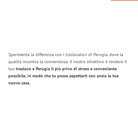
Sperimenta la differenza con i traslocatori di Perugia, dove la
qualità incontra la convenienza. Il nostro obiettivo è rendere il
tuo
trasloco a Perugia il più privo di stress e conveniente
possibile, in modo che tu possa aspettarti con ansia la tua
nuova casa.