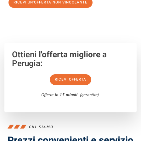
RICEVI UN'OFFERTA NON VINCOLANTE
100% non vincolante – Risposta garantita entro 15 minuti.
Ottieni
l'offerta migliore
a
Perugia:
RICEVI OFFERTA
Offerta
in 15 minuti
(garantita).
CHI SIAMO
Prezzi convenienti e servizio