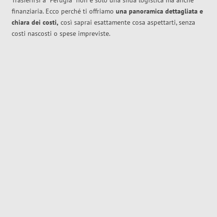
Trasferirsi a
Perugia
non è solo una sfida logistica ma anche
finanziaria. Ecco perché ti offriamo
una panoramica dettagliata e
chiara dei costi,
così saprai esattamente cosa aspettarti, senza
costi nascosti o spese impreviste.