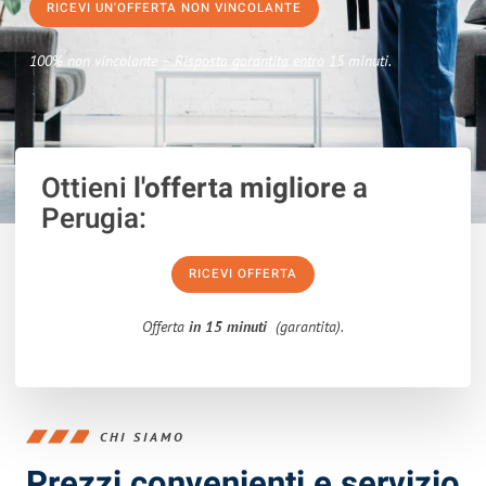
RICEVI UN'OFFERTA NON VINCOLANTE
100% non vincolante – Risposta garantita entro 15 minuti.
Ottieni
l'offerta migliore
a
Perugia:
RICEVI OFFERTA
Offerta
in 15 minuti
(garantita).
CHI SIAMO
Prezzi convenienti e servizio