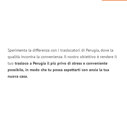
Sperimenta la differenza con i traslocatori di Perugia, dove la
qualità incontra la convenienza. Il nostro obiettivo è rendere il
tuo
trasloco a Perugia il più privo di stress e conveniente
possibile, in modo che tu possa aspettarti con ansia la tua
nuova casa.