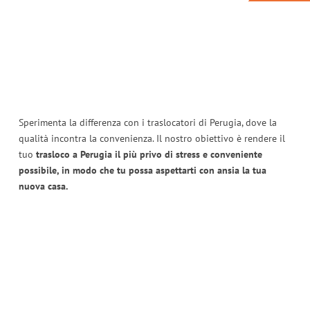
Sperimenta la differenza con i traslocatori di Perugia, dove la
qualità incontra la convenienza. Il nostro obiettivo è rendere il
tuo
trasloco a Perugia il più privo di stress e conveniente
possibile, in modo che tu possa aspettarti con ansia la tua
nuova casa.