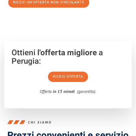
RICEVI UN'OFFERTA NON VINCOLANTE
100% non vincolante – Risposta garantita entro 15 minuti.
Ottieni
l'offerta migliore
a
Perugia:
RICEVI OFFERTA
Offerta
in 15 minuti
(garantita).
CHI SIAMO
Prezzi convenienti e servizio