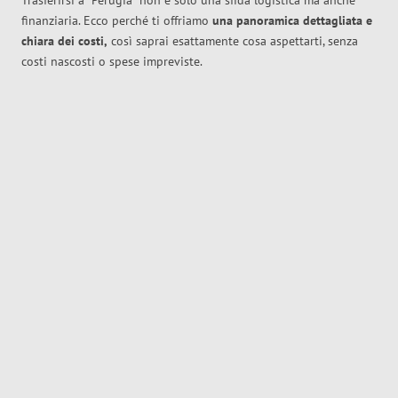
Trasferirsi a
Perugia
non è solo una sfida logistica ma anche
finanziaria. Ecco perché ti offriamo
una panoramica dettagliata e
chiara dei costi,
così saprai esattamente cosa aspettarti, senza
costi nascosti o spese impreviste.