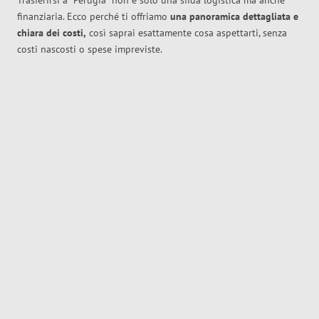
Trasferirsi a
Perugia
non è solo una sfida logistica ma anche
finanziaria. Ecco perché ti offriamo
una panoramica dettagliata e
chiara dei costi,
così saprai esattamente cosa aspettarti, senza
costi nascosti o spese impreviste.