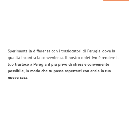
Sperimenta la differenza con i traslocatori di Perugia, dove la
qualità incontra la convenienza. Il nostro obiettivo è rendere il
tuo
trasloco a Perugia il più privo di stress e conveniente
possibile, in modo che tu possa aspettarti con ansia la tua
nuova casa.