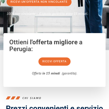
RICEVI UN'OFFERTA NON VINCOLANTE
100% non vincolante – Risposta garantita entro 15 minuti.
Ottieni
l'offerta migliore
a
Perugia:
RICEVI OFFERTA
Offerta
in 15 minuti
(garantita).
CHI SIAMO
Prezzi convenienti e servizio