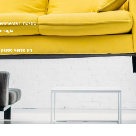
erimenta il nostro
Perugia
.
o passo verso un