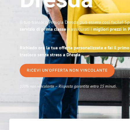
Dresda
Il tuo trasloco Perugia Dresda può essere così facile! Sp
servizio di prima classe
e assicurati i
migliori prezzi in 
Richiedo ora la tua offerta personalizzata e fai il prim
trasloco senza stress a Dresda
RICEVI UN'OFFERTA NON VINCOLANTE
100% non vincolante – Risposta garantita entro 15 minuti.