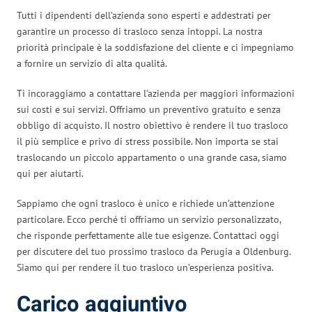
Tutti i dipendenti dell’azienda sono esperti e addestrati per
garantire un processo di trasloco senza intoppi. La nostra
priorità principale è la soddisfazione del cliente e ci impegniamo
a fornire un servizio di alta qualità.
Ti incoraggiamo a contattare l’azienda per maggiori informazioni
sui costi e sui servizi. Offriamo un preventivo gratuito e senza
obbligo di acquisto. Il nostro obiettivo è rendere il tuo trasloco
il più semplice e privo di stress possibile. Non importa se stai
traslocando un piccolo appartamento o una grande casa, siamo
qui per aiutarti.
Sappiamo che ogni trasloco è unico e richiede un’attenzione
particolare. Ecco perché ti offriamo un servizio personalizzato,
che risponde perfettamente alle tue esigenze. Contattaci oggi
per discutere del tuo prossimo trasloco da Perugia a Oldenburg.
Siamo qui per rendere il tuo trasloco un’esperienza positiva.
Carico aggiuntivo