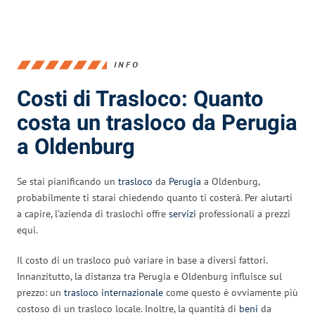
INFO
Costi di Trasloco: Quanto
costa un trasloco da Perugia
a Oldenburg
Se stai pianificando un
trasloco
da
Perugia
a Oldenburg,
probabilmente ti starai chiedendo quanto ti costerà. Per aiutarti
a capire, l’azienda di traslochi offre
servizi
professionali a prezzi
equi.
Il costo di un trasloco può variare in base a diversi fattori.
Innanzitutto, la distanza tra Perugia e Oldenburg influisce sul
prezzo: un
trasloco internazionale
come questo è ovviamente più
costoso di un trasloco locale. Inoltre, la quantità di
beni
da