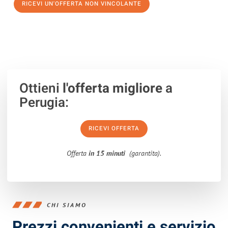
RICEVI UN'OFFERTA NON VINCOLANTE
100% non vincolante – Risposta garantita entro 15 minuti.
Ottieni
l'offerta migliore
a
Perugia:
RICEVI OFFERTA
Offerta
in 15 minuti
(garantita).
CHI SIAMO
Prezzi convenienti e servizio