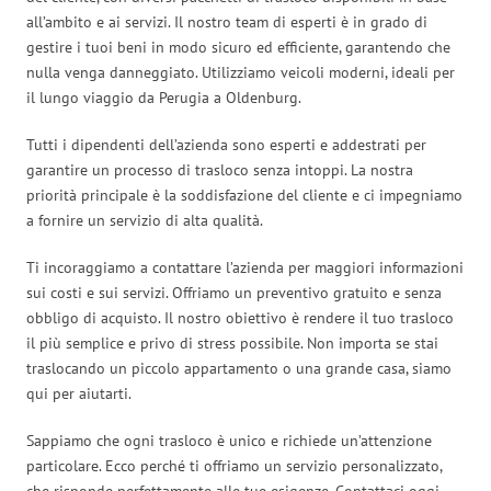
all’ambito e ai servizi. Il nostro team di esperti è in grado di
gestire i tuoi beni in modo sicuro ed efficiente, garantendo che
nulla venga danneggiato. Utilizziamo veicoli moderni, ideali per
il lungo viaggio da Perugia a Oldenburg.
Tutti i dipendenti dell’azienda sono esperti e addestrati per
garantire un processo di trasloco senza intoppi. La nostra
priorità principale è la soddisfazione del cliente e ci impegniamo
a fornire un servizio di alta qualità.
Ti incoraggiamo a contattare l’azienda per maggiori informazioni
sui costi e sui servizi. Offriamo un preventivo gratuito e senza
obbligo di acquisto. Il nostro obiettivo è rendere il tuo trasloco
il più semplice e privo di stress possibile. Non importa se stai
traslocando un piccolo appartamento o una grande casa, siamo
qui per aiutarti.
Sappiamo che ogni trasloco è unico e richiede un’attenzione
particolare. Ecco perché ti offriamo un servizio personalizzato,
che risponde perfettamente alle tue esigenze. Contattaci oggi