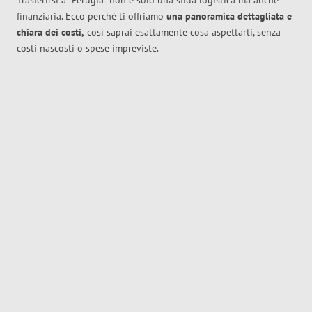
Trasferirsi a
Perugia
non è solo una sfida logistica ma anche
finanziaria. Ecco perché ti offriamo
una panoramica dettagliata e
chiara dei costi,
così saprai esattamente cosa aspettarti, senza
costi nascosti o spese impreviste.