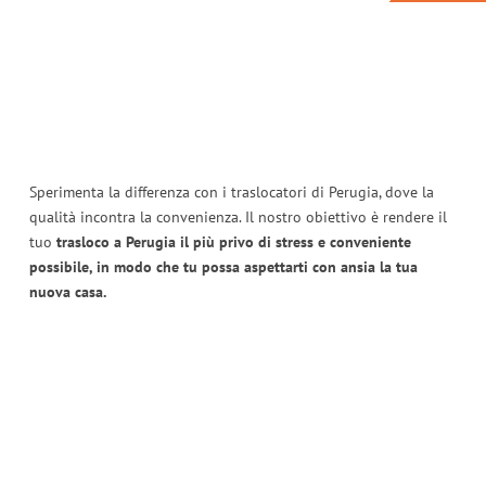
Sperimenta la differenza con i traslocatori di Perugia, dove la
qualità incontra la convenienza. Il nostro obiettivo è rendere il
tuo
trasloco a Perugia il più privo di stress e conveniente
possibile, in modo che tu possa aspettarti con ansia la tua
nuova casa.