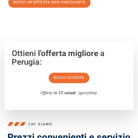
RICEVI UN'OFFERTA NON VINCOLANTE
100% non vincolante – Risposta garantita entro 15 minuti.
Ottieni
l'offerta migliore
a
Perugia:
RICEVI OFFERTA
Offerta
in 15 minuti
(garantita).
CHI SIAMO
Prezzi convenienti e servizio