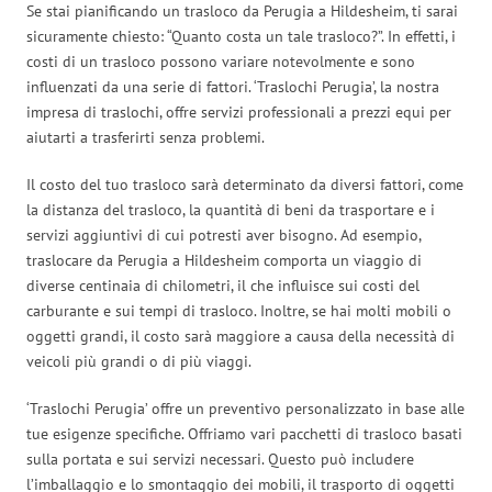
Se stai pianificando un trasloco da Perugia a Hildesheim, ti sarai
sicuramente chiesto: “Quanto costa un tale trasloco?”. In effetti, i
costi di un trasloco possono variare notevolmente e sono
influenzati da una serie di fattori. ‘Traslochi Perugia’, la nostra
impresa di traslochi, offre servizi professionali a prezzi equi per
aiutarti a trasferirti senza problemi.
Il costo del tuo trasloco sarà determinato da diversi fattori, come
la distanza del trasloco, la quantità di beni da trasportare e i
servizi aggiuntivi di cui potresti aver bisogno. Ad esempio,
traslocare da Perugia a Hildesheim comporta un viaggio di
diverse centinaia di chilometri, il che influisce sui costi del
carburante e sui tempi di trasloco. Inoltre, se hai molti mobili o
oggetti grandi, il costo sarà maggiore a causa della necessità di
veicoli più grandi o di più viaggi.
‘Traslochi Perugia’ offre un preventivo personalizzato in base alle
tue esigenze specifiche. Offriamo vari pacchetti di trasloco basati
sulla portata e sui servizi necessari. Questo può includere
l’imballaggio e lo smontaggio dei mobili, il trasporto di oggetti