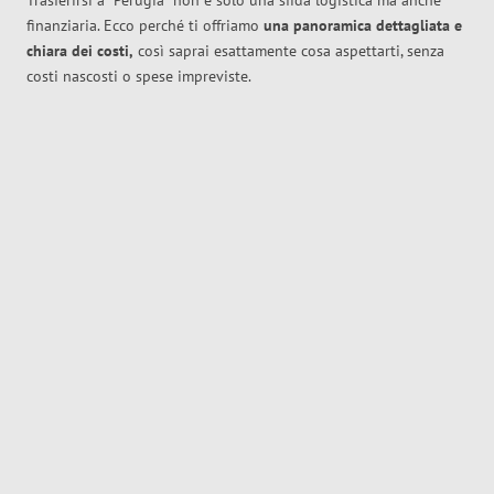
Trasferirsi a
Perugia
non è solo una sfida logistica ma anche
finanziaria. Ecco perché ti offriamo
una panoramica dettagliata e
chiara dei costi,
così saprai esattamente cosa aspettarti, senza
costi nascosti o spese impreviste.