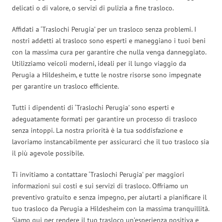
delicati o di valore, o servizi di pulizia a fine trasloco.
Affidati a ‘Traslochi Perugia’ per un trasloco senza problemi. I
nostri addetti al trasloco sono esperti e maneggiano i tuoi beni
con la massima cura per garantire che nulla venga danneggiato.
Utilizziamo veicoli moderni, ideali per il lungo viaggio da
Perugia a Hildesheim, e tutte le nostre risorse sono impegnate
per garantire un trasloco efficiente.
Tutti i dipendenti di ‘Traslochi Perugia’ sono esperti e
adeguatamente formati per garantire un processo di trasloco
senza intoppi. La nostra priorità è la tua soddisfazione e
lavoriamo instancabilmente per assicurarci che il tuo trasloco sia
il più agevole possibile.
Ti invitiamo a contattare ‘Traslochi Perugia’ per maggiori
informazioni sui costi e sui servizi di trasloco. Offriamo un
preventivo gratuito e senza impegno, per aiutarti a pianificare il
tuo trasloco da Perugia a Hildesheim con la massima tranquillità.
Siamo qui per rendere il tuo trasloco un’esperienza positiva e