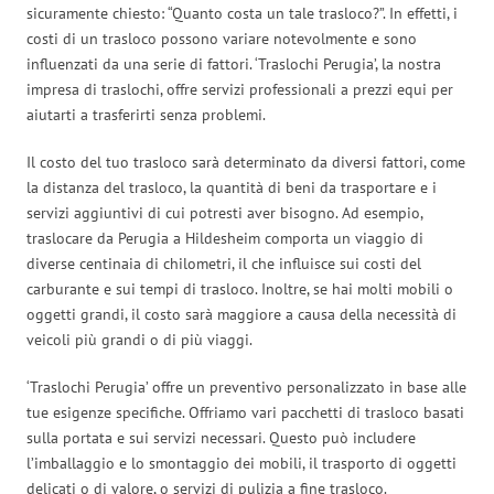
sicuramente chiesto: “Quanto costa un tale trasloco?”. In effetti, i
costi di un trasloco possono variare notevolmente e sono
influenzati da una serie di fattori. ‘Traslochi Perugia’, la nostra
impresa di traslochi, offre servizi professionali a prezzi equi per
aiutarti a trasferirti senza problemi.
Il costo del tuo trasloco sarà determinato da diversi fattori, come
la distanza del trasloco, la quantità di beni da trasportare e i
servizi aggiuntivi di cui potresti aver bisogno. Ad esempio,
traslocare da Perugia a Hildesheim comporta un viaggio di
diverse centinaia di chilometri, il che influisce sui costi del
carburante e sui tempi di trasloco. Inoltre, se hai molti mobili o
oggetti grandi, il costo sarà maggiore a causa della necessità di
veicoli più grandi o di più viaggi.
‘Traslochi Perugia’ offre un preventivo personalizzato in base alle
tue esigenze specifiche. Offriamo vari pacchetti di trasloco basati
sulla portata e sui servizi necessari. Questo può includere
l’imballaggio e lo smontaggio dei mobili, il trasporto di oggetti
delicati o di valore, o servizi di pulizia a fine trasloco.