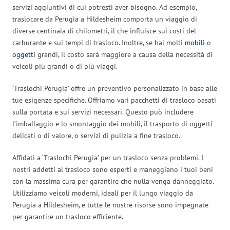
servizi aggiuntivi di cui potresti aver bisogno. Ad esempio,
traslocare da Perugia a Hildesheim comporta un viaggio di
diverse centinaia di chilometri, il che influisce sui costi del
carburante e sui tempi di trasloco. Inoltre, se hai molti
mobili
o
oggetti
grandi, il costo sarà maggiore a causa della necessità di
veicoli più grandi o di più viaggi.
‘Traslochi Perugia’ offre un preventivo personalizzato in base alle
tue esigenze specifiche. Offriamo vari pacchetti di trasloco basati
sulla portata e sui servizi necessari. Questo può includere
l’imballaggio e lo smontaggio dei mobili, il trasporto di oggetti
delicati o di valore, o servizi di pulizia a fine trasloco.
Affidati a ‘Traslochi Perugia’ per un trasloco senza problemi. I
nostri addetti al trasloco sono esperti e maneggiano i tuoi beni
con la massima cura per garantire che nulla venga danneggiato.
Utilizziamo veicoli moderni, ideali per il lungo viaggio da
Perugia a Hildesheim, e tutte le nostre risorse sono impegnate
per garantire un trasloco efficiente.