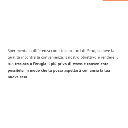
Sperimenta la differenza con i traslocatori di Perugia, dove la
qualità incontra la convenienza. Il nostro obiettivo è rendere il
tuo
trasloco a Perugia il più privo di stress e conveniente
possibile, in modo che tu possa aspettarti con ansia la tua
nuova casa.