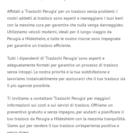
Affidati a ‘Traslochi Perugia’ per un trasloco senza problemi. I
nostri addetti al trasloco sono esperti e maneggiano i tuoi beni
con la massima cura per garantire che nulla venga danneggiato.
Utilizziamo veicoli moderni, ideali per il lungo viaggio da
Perugia a Hildesheim, e tutte le nostre risorse sono impegnate
per garantire un trasloco efficiente.
Tutti i dipendenti di ‘Traslochi Perugia’ sono esperti e
adeguatamente formati per garantire un processo di trasloco
senza intoppi. La nostra priorità è la tua soddisfazione e
lavoriamo instancabilmente per assicurarci che il tuo trasloco sia
il più agevole possibile.
Ti invitiamo a contattare ‘Traslochi Perugia’ per maggiori
informazioni sui costi e sui servizi di trasloco. Offriamo un
preventivo gratuito e senza impegno, per aiutarti a pianificare il
tuo trasloco da Perugia a Hildesheim con la massima tranquillità.
Siamo qui per rendere il tuo trasloco un’esperienza positiva e
senza stress.