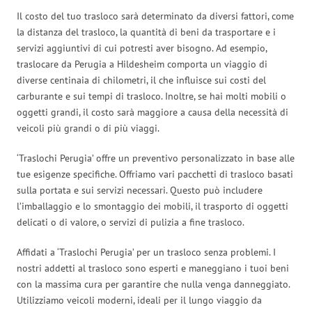
Il costo del tuo trasloco sarà determinato da diversi fattori, come
la distanza del trasloco, la quantità di beni da trasportare e i
servizi aggiuntivi di cui potresti aver bisogno. Ad esempio,
traslocare da Perugia a Hildesheim comporta un viaggio di
diverse centinaia di chilometri, il che influisce sui costi del
carburante e sui tempi di trasloco. Inoltre, se hai molti mobili o
oggetti grandi, il costo sarà maggiore a causa della necessità di
veicoli più grandi o di più viaggi.
‘Traslochi Perugia’ offre un preventivo personalizzato in base alle
tue esigenze specifiche. Offriamo vari pacchetti di trasloco basati
sulla portata e sui servizi necessari. Questo può includere
l’imballaggio e lo smontaggio dei mobili, il trasporto di oggetti
delicati o di valore, o servizi di pulizia a fine trasloco.
Affidati a ‘Traslochi Perugia’ per un trasloco senza problemi. I
nostri addetti al trasloco sono esperti e maneggiano i tuoi beni
con la massima cura per garantire che nulla venga danneggiato.
Utilizziamo veicoli moderni, ideali per il lungo viaggio da